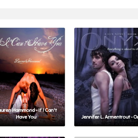
auren Hammond - If I Can't
Have You
Jennifer L. Armentrout - 