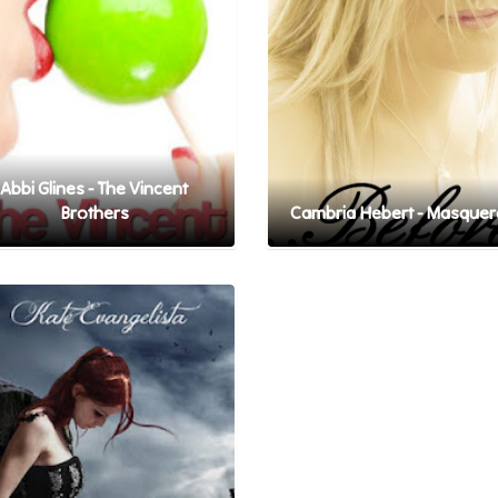
Abbi Glines - The Vincent
Brothers
Cambria Hebert - Masque