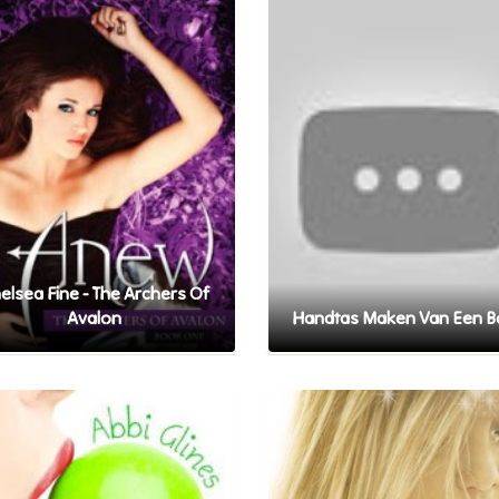
elsea Fine - The Archers Of
Avalon
Handtas Maken Van Een 