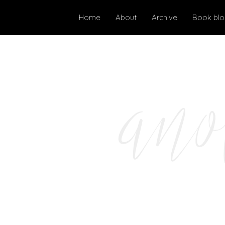
Home
About
Archive
Book bl