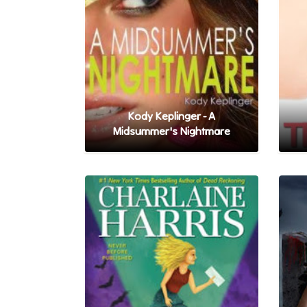
Kody Keplinger - A
Midsummer's Nightmare