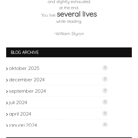
and slightly exhausted
at the end.
several lives
You live
while reading.
~William Styron
BLOG ARCHIVE
oktober 2025
1
december 2024
1
september 2024
1
juli 2024
1
april 2024
1
januari 2024
1
november 2023
2