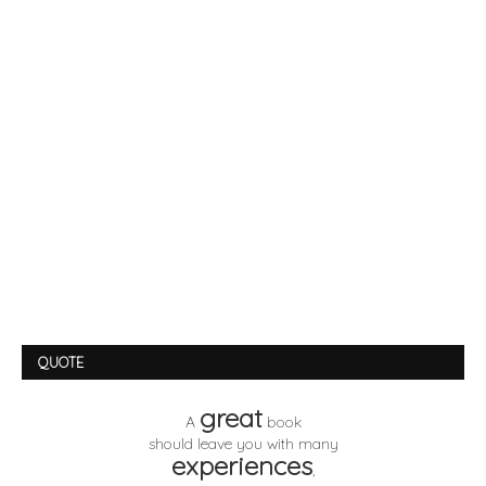
QUOTE
great
A
book
should leave you with many
experiences
,