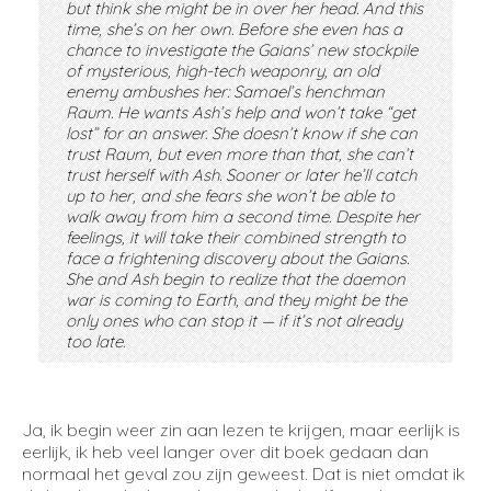
but think she might be in over her head. And this
time, she’s on her own. Before she even has a
chance to investigate the Gaians’ new stockpile
of mysterious, high-tech weaponry, an old
enemy ambushes her: Samael’s henchman
Raum. He wants Ash’s help and won’t take “get
lost” for an answer. She doesn’t know if she can
trust Raum, but even more than that, she can’t
trust herself with Ash. Sooner or later he’ll catch
up to her, and she fears she won’t be able to
walk away from him a second time. Despite her
feelings, it will take their combined strength to
face a frightening discovery about the Gaians.
She and Ash begin to realize that the daemon
war is coming to Earth, and they might be the
only ones who can stop it — if it’s not already
too late.
Ja, ik begin weer zin aan lezen te krijgen, maar eerlijk is
eerlijk, ik heb veel langer over dit boek gedaan dan
normaal het geval zou zijn geweest. Dat is niet omdat ik