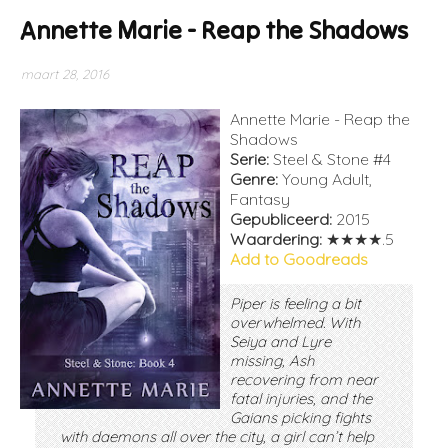
Annette Marie - Reap the Shadows
maart 28, 2016
Annette Marie - Reap the
Shadows
Serie:
Steel & Stone #4
Genre:
Young Adult,
Fantasy
Gepubliceerd:
2015
Waardering:
★★★★.5
Add to Goodreads
Piper is feeling a bit
overwhelmed. With
Seiya and Lyre
missing, Ash
recovering from near
fatal injuries, and the
Gaians picking fights
with daemons all over the city, a girl can’t help