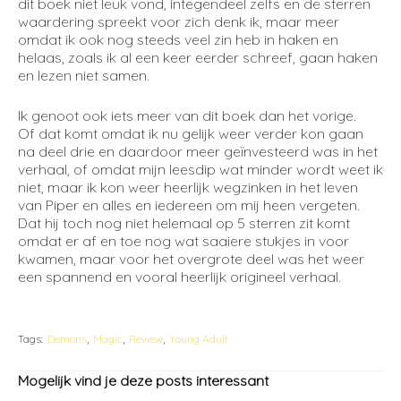
dit boek niet leuk vond, integendeel zelfs en de sterren
waardering spreekt voor zich denk ik, maar meer
omdat ik ook nog steeds veel zin heb in haken en
helaas, zoals ik al een keer eerder schreef, gaan haken
en lezen niet samen.
Ik genoot ook iets meer van dit boek dan het vorige.
Of dat komt omdat ik nu gelijk weer verder kon gaan
na deel drie en daardoor meer geïnvesteerd was in het
verhaal, of omdat mijn leesdip wat minder wordt weet ik
niet, maar ik kon weer heerlijk wegzinken in het leven
van Piper en alles en iedereen om mij heen vergeten.
Dat hij toch nog niet helemaal op 5 sterren zit komt
omdat er af en toe nog wat saaiere stukjes in voor
kwamen, maar voor het overgrote deel was het weer
een spannend en vooral heerlijk origineel verhaal.
Tags:
Demons
Magic
Review
Young Adult
Mogelijk vind je deze posts interessant