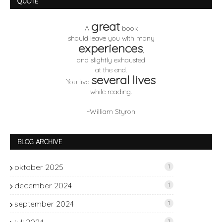
QUOTE
great
A
book
should leave you with many
experiences
,
and slightly exhausted
at the end.
several lives
You live
while reading.
~William Styron
BLOG ARCHIVE
oktober 2025
1
december 2024
1
september 2024
1
1