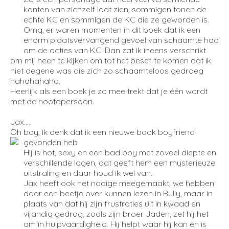
kanten van zichzelf laat zien; sommigen tonen de
echte KC en sommigen de KC die ze geworden is.
Omg, er waren momenten in dit boek dat ik een
enorm plaatsvervangend gevoel van schaamte had
om de acties van KC. Dan zat ik ineens verschrikt
om mij heen te kijken om tot het besef te komen dat ik
niet degene was die zich zo schaamteloos gedroeg
hahahahaha.
Heerlijk als een boek je zo mee trekt dat je één wordt
met de hoofdpersoon.
Jax…..
Oh boy, ik denk dat ik een nieuwe book boyfriend
gevonden heb
Hij is hot, sexy en een bad boy met zoveel diepte en
verschillende lagen, dat geeft hem een mysterieuze
uitstraling en daar houd ik wel van.
Jax heeft ook het nodige meegemaakt, we hebben
daar een beetje over kunnen lezen in Bully, maar in
plaats van dat hij zijn frustraties uit in kwaad en
vijandig gedrag, zoals zijn broer Jaden, zet hij het
om in hulpvaardigheid. Hij helpt waar hij kan en is