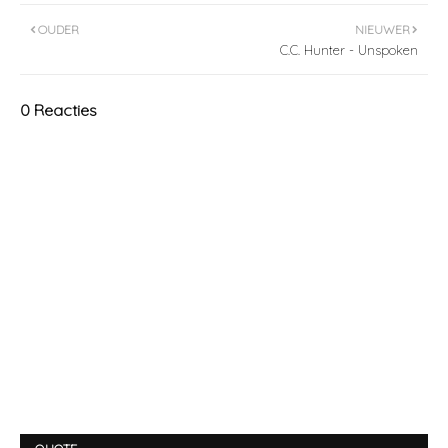
OUDER
NIEUWER
C.C. Hunter - Unspoken
0 Reacties