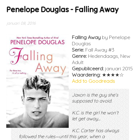
Penelope Douglas - Falling Away
januari 08, 2016
Falling Away
by Penelope
Douglas
Serie:
Fall Away #3
Genre:
Hedendaags, New
Adult
Gepubliceerd:
januari 2015
Waardering:
★★★★☆
Add to Goodreads
Jaxon is the guy she’s
supposed to avoid.
K.C. is the girl he won’t
let get away....
K.C. Carter has always
followed the rules—until this year, when a