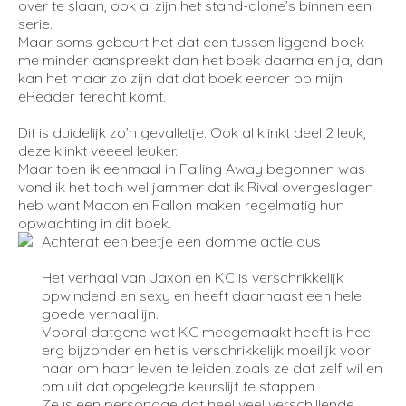
over te slaan, ook al zijn het stand-alone’s binnen een
serie.
Maar soms gebeurt het dat een tussen liggend boek
me minder aanspreekt dan het boek daarna en ja, dan
kan het maar zo zijn dat dat boek eerder op mijn
eReader terecht komt.
Dit is duidelijk zo’n gevalletje. Ook al klinkt deel 2 leuk,
deze klinkt veeeel leuker.
Maar toen ik eenmaal in Falling Away begonnen was
vond ik het toch wel jammer dat ik Rival overgeslagen
heb want Macon en Fallon maken regelmatig hun
opwachting in dit boek.
Achteraf een beetje een domme actie dus
Het verhaal van Jaxon en KC is verschrikkelijk
opwindend en sexy en heeft daarnaast een hele
goede verhaallijn.
Vooral datgene wat KC meegemaakt heeft is heel
erg bijzonder en het is verschrikkelijk moeilijk voor
haar om haar leven te leiden zoals ze dat zelf wil en
om uit dat opgelegde keurslijf te stappen.
Ze is een personage dat heel veel verschillende