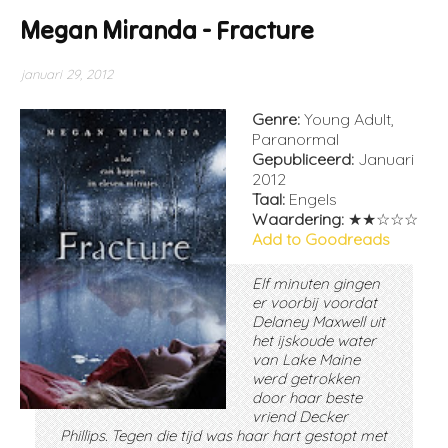
Megan Miranda - Fracture
januari 29, 2012
Genre:
Young Adult,
Paranormal
Gepubliceerd:
Januari
2012
Taal:
Engels
Waardering:
★★☆☆☆
Add to Goodreads
Elf minuten gingen
er voorbij voordat
Delaney Maxwell uit
het ijskoude water
van Lake Maine
werd getrokken
door haar beste
vriend Decker
Phillips. Tegen die tijd was haar hart gestopt met