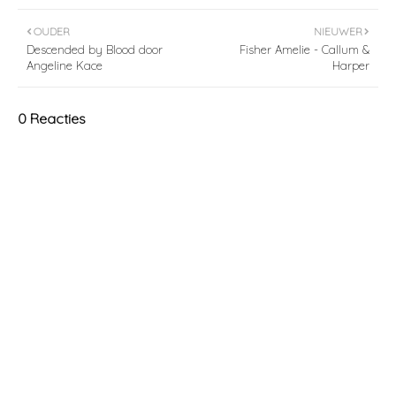
OUDER
NIEUWER
Descended by Blood door
Fisher Amelie - Callum &
Angeline Kace
Harper
0 Reacties