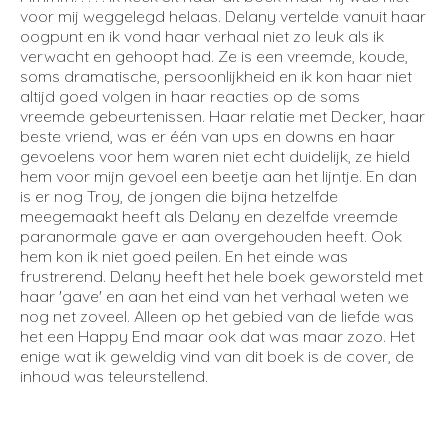
voor mij weggelegd helaas. Delany vertelde vanuit haar
oogpunt en ik vond haar verhaal niet zo leuk als ik
verwacht en gehoopt had. Ze is een vreemde, koude,
soms dramatische, persoonlijkheid en ik kon haar niet
altijd goed volgen in haar reacties op de soms
vreemde gebeurtenissen. Haar relatie met Decker, haar
beste vriend, was er één van ups en downs en haar
gevoelens voor hem waren niet echt duidelijk, ze hield
hem voor mijn gevoel een beetje aan het lijntje. En dan
is er nog Troy, de jongen die bijna hetzelfde
meegemaakt heeft als Delany en dezelfde vreemde
paranormale gave er aan overgehouden heeft. Ook
hem kon ik niet goed peilen. En het einde was
frustrerend. Delany heeft het hele boek geworsteld met
haar 'gave' en aan het eind van het verhaal weten we
nog net zoveel. Alleen op het gebied van de liefde was
het een Happy End maar ook dat was maar zozo. Het
enige wat ik geweldig vind van dit boek is de cover, de
inhoud was teleurstellend.