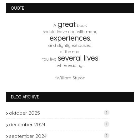
QUOTE
great
A
book
should leave you with many
experiences
,
and slightly exhausted
at the end.
several lives
You live
while reading.
~William Styron
BLOG ARCHIVE
oktober 2025
1
december 2024
1
september 2024
1