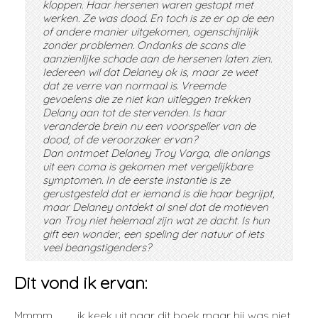
kloppen. Haar hersenen waren gestopt met
werken. Ze was dood. En toch is ze er op de een
of andere manier uitgekomen, ogenschijnlijk
zonder problemen. Ondanks de scans die
aanzienlijke schade aan de hersenen laten zien.
Iedereen wil dat Delaney ok is, maar ze weet
dat ze verre van normaal is. Vreemde
gevoelens die ze niet kan uitleggen trekken
Delany aan tot de stervenden. Is haar
veranderde brein nu een voorspeller van de
dood, of de veroorzaker ervan?
Dan ontmoet Delaney Troy Varga, die onlangs
uit een coma is gekomen met vergelijkbare
symptomen. In de eerste instantie is ze
gerustgesteld dat er iemand is die haar begrijpt,
maar Delaney ontdekt al snel dat de motieven
van Troy niet helemaal zijn wat ze dacht. Is hun
gift een wonder, een speling der natuur of iets
veel beangstigenders?
Dit vond ik ervan:
Mmmm. . . . . ik keek uit naar dit boek maar hij was niet