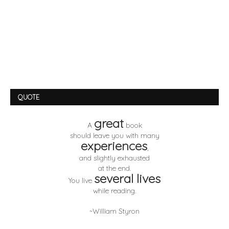
QUOTE
great
A
book
should leave you with many
experiences
,
and slightly exhausted
at the end.
several lives
You live
while reading.
~William Styron