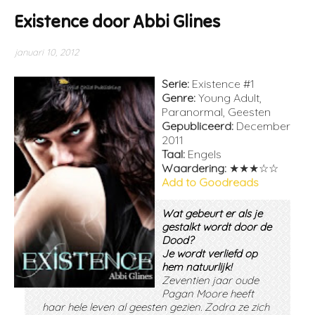
Existence door Abbi Glines
januari 10, 2012
Serie:
Existence #1
Genre:
Young Adult,
Paranormal, Geesten
Gepubliceerd:
December
2011
Taal:
Engels
Waardering:
★★★☆☆
Add to Goodreads
Wat gebeurt er als je
gestalkt wordt door de
Dood?
Je wordt verliefd op
hem natuurlijk!
Zeventien jaar oude
Pagan Moore heeft
haar hele leven al geesten gezien. Zodra ze zich