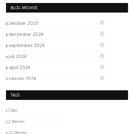
BLOG ARCHIVE
oktober 2025
1
december 2024
1
september 2024
1
juli 2024
1
april 2024
1
januari 2024
1
november 2023
2
TAGS
oktober 2023
1
1 Ster
september 2023
2
2 Sterren
juli 2023
1
2.5 Sterren
juni 2023
2