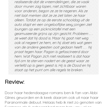
realiseerde dat de vreemdelingen, die ze vaak
door muren zag lopen, niet zichtbaar waren
voor anderen, begon ze ze te negeren. Als ze
niet laat merken dat ze ze ziet laten ze haar
alleen. Totdat ze op de eerste schooldag uit de
auto stapt en een ongelooflijke sexy jongen ziet
loungen op een picknicktafel met een
geamuseerde grijns op zijn gezicht. Probleem . . .
ze weet dat hij dood is. Maar hij gaat niet weg
ook al negeert ze hem, en hij doet iets wat geen
van de andere geesten ooit gedaan heeft . . . hij
praat tegen haar. Pagan is gefascineerd door
hem. Wat Pagan zich niet realiseert is dat haar
tijd om te sterven nadert en de geest waar ze
verliefd op is geen geest is. Hij is de Dood en hij
staat op het punt om alle regels te breken.
Review:
Door haar hedendaagse romans ben ik fan van Abbi
Glines geworden en ik keek daarom ook uit naar haar
Paranormale debuut. Helaas heb ik niet zo genoten van