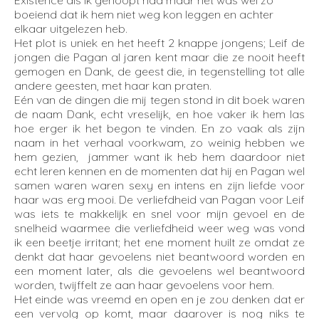
Existence als ik gehoopt had maar het was wel zo
boeiend dat ik hem niet weg kon leggen en achter
elkaar uitgelezen heb.
Het plot is uniek en het heeft 2 knappe jongens; Leif de
jongen die Pagan al jaren kent maar die ze nooit heeft
gemogen en Dank, de geest die, in tegenstelling tot alle
andere geesten, met haar kan praten.
Eén van de dingen die mij tegen stond in dit boek waren
de naam Dank, echt vreselijk, en hoe vaker ik hem las
hoe erger ik het begon te vinden. En zo vaak als zijn
naam in het verhaal voorkwam, zo weinig hebben we
hem gezien, jammer want ik heb hem daardoor niet
echt leren kennen en de momenten dat hij en Pagan wel
samen waren waren sexy en intens en zijn liefde voor
haar was erg mooi. De verliefdheid van Pagan voor Leif
was iets te makkelijk en snel voor mijn gevoel en de
snelheid waarmee die verliefdheid weer weg was vond
ik een beetje irritant; het ene moment huilt ze omdat ze
denkt dat haar gevoelens niet beantwoord worden en
een moment later, als die gevoelens wel beantwoord
worden, twijffelt ze aan haar gevoelens voor hem.
Het einde was vreemd en open en je zou denken dat er
een vervolg op komt, maar daarover is nog niks te