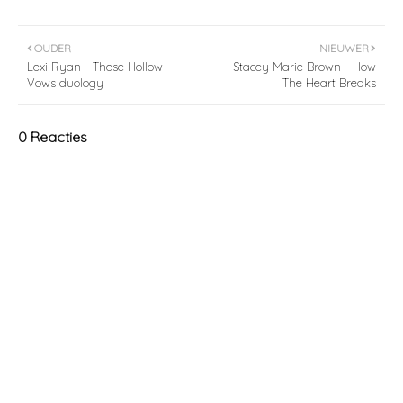
OUDER
NIEUWER
Lexi Ryan - These Hollow
Stacey Marie Brown - How
Vows duology
The Heart Breaks
0 Reacties