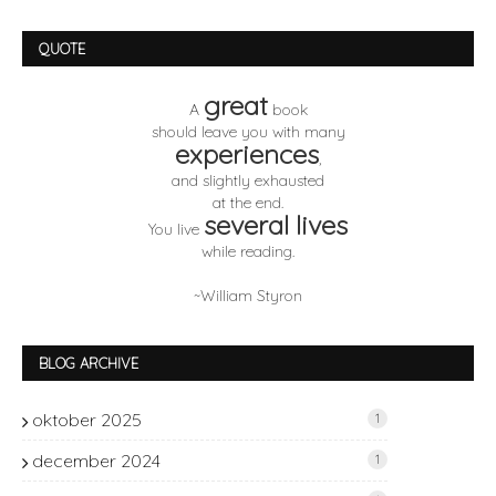
QUOTE
great
A
book
should leave you with many
experiences
,
and slightly exhausted
at the end.
several lives
You live
while reading.
~William Styron
BLOG ARCHIVE
oktober 2025
1
december 2024
1