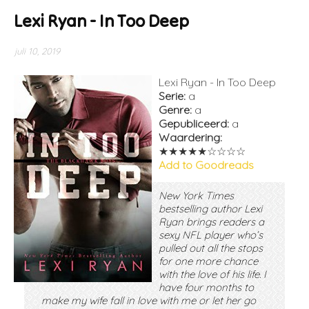
Lexi Ryan - In Too Deep
juli 10, 2019
Lexi Ryan - In Too Deep
Serie:
a
Genre:
a
Gepubliceerd:
a
Waardering:
★★★★★☆☆☆☆
Add to Goodreads
New York Times
bestselling author Lexi
Ryan brings readers a
sexy NFL player who’s
pulled out all the stops
for one more chance
with the love of his life. I
have four months to
make my wife fall in love with me or let her go