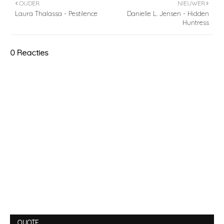
OUDER
NIEUWER
Laura Thalassa - Pestilence
Danielle L. Jensen - Hidden
Huntress
0 Reacties
QUOTE