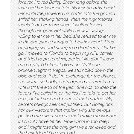
forever. I loved Bailey Green long before she
watched her loser ex take his last breaths. I held
her while they lowered his coffin into the ground,
stilled her shaking hands when the nightmares
would tear her from sleep. I waited for her
through her grief. But while she was always
willing to let me in her bed, she refused to let me
in the one place I longed to be—her heart. Tired
of playing second string to a dead man, I let her
go. I moved to Florida to begin my NFL career
and tried to pretend my perfect life didn’t leave
me empty. I’d almost given up. Until one
drunken night in Vegas, we stumbled down the
aisle and said, “I do.” In exchange for the divorce
she wants so badly, she’s agreed to remain my
wife until the end of the year. She has no idea the
favors I’ve called in or the lies I’ve told to get her
here, but if I succeed, none of that matters. My
secrets always seemed justified, but Bailey has
her own—secrets that explain why she always
pushed me away, secrets that make me wonder
if I should have let her. Now we’re in too deep
and I might lose the only girl I’ve ever loved and
the best friend I’ve ever had.