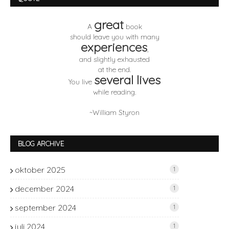
great
A
book
should leave you with many
experiences
,
and slightly exhausted
at the end.
several lives
You live
while reading.
~William Styron
BLOG ARCHIVE
oktober 2025
1
december 2024
1
september 2024
1
juli 2024
1