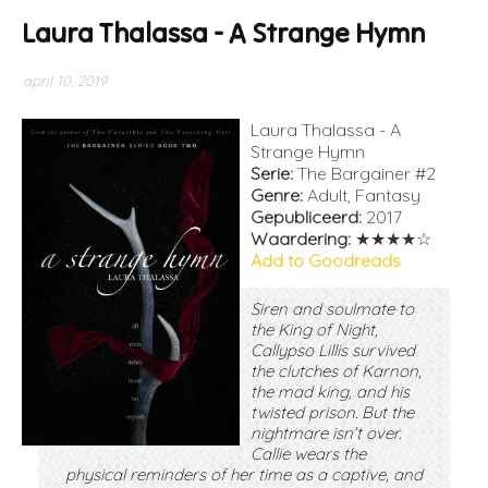
Laura Thalassa - A Strange Hymn
april 10, 2019
Laura Thalassa - A
Strange Hymn
Serie:
The Bargainer #2
Genre:
Adult, Fantasy
Gepubliceerd:
2017
Waardering:
★★★★☆
Add to Goodreads
Siren and soulmate to
the King of Night,
Callypso Lillis survived
the clutches of Karnon,
the mad king, and his
twisted prison. But the
nightmare isn’t over.
Callie wears the
physical reminders of her time as a captive, and