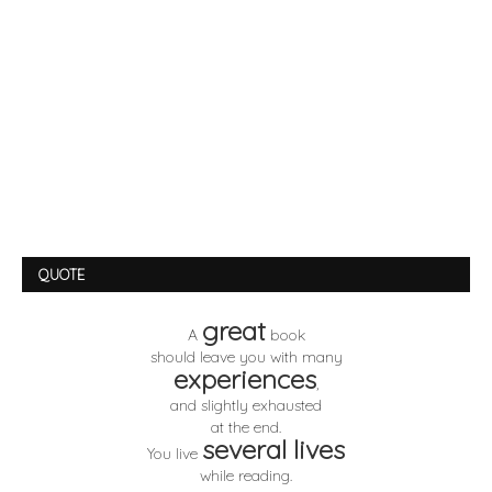
QUOTE
great
A
book
should leave you with many
experiences
,
and slightly exhausted
at the end.
several lives
You live
while reading.