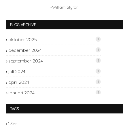
~William Styron
BLOG ARCHIVE
oktober 2025
1
december 2024
1
september 2024
1
juli 2024
1
april 2024
1
januari 2024
1
november 2023
2
TAGS
oktober 2023
1
1 Ster
september 2023
2