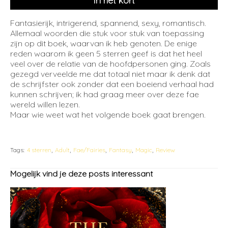
In het kort
Fantasierijk, intrigerend, spannend, sexy, romantisch.
Allemaal woorden die stuk voor stuk van toepassing
zijn op dit boek, waarvan ik heb genoten. De enige
reden waarom ik geen 5 sterren geef is dat het heel
veel over de relatie van de hoofdpersonen ging. Zoals
gezegd verveelde me dat totaal niet maar ik denk dat
de schrijfster ook zonder dat een boeiend verhaal had
kunnen schrijven; ik had graag meer over deze fae
wereld willen lezen.
Maar wie weet wat het volgende boek gaat brengen.
Tags:
4 sterren
Adult
Fae/Fairies
Fantasy
Magic
Review
Mogelijk vind je deze posts interessant