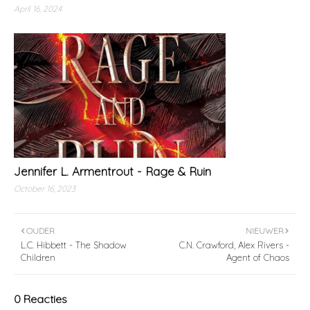
April 16, 2024
Jennifer L. Armentrout - Rage & Ruin
October 16, 2023
OUDER
NIEUWER
L.C. Hibbett - The Shadow
C.N. Crawford, Alex Rivers -
Children
Agent of Chaos
0 Reacties