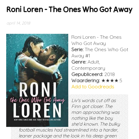
Roni Loren - The Ones Who Got Away
april 14, 2018
Roni Loren - The Ones
Who Got Away
Serie:
The Ones Who Got
Away #1
Genre:
Adult,
Contemporary
Gepubliceerd:
2018
Waardering:
★★★★.5
Add to Goodreads
Liv's words cut off as
Finn got closer. The
man approaching was
nothing like the boy
she'd known. The bulky
football muscles had streamlined into a harder,
leaner package and the look in his deep green