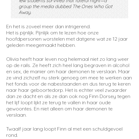
few students survived that fateful night—a
group the media dubbed The Ones Who Got
Away.
En het is zoveel meer dan intrigerend.
Het is pijnlijk. Pijnlijk om te lezen hoe onze
hoofdpersonen worstelen met datgene wat ze 12 jaar
geleden meegemaakt hebben.
Olivia heeft haar leven nog helemaal niet zo lang weer
op de rails. Ze heeft zich heel lang begraven in alcohol
en sex, de manier om haar demonen te verslaan. Maar
ze vind zichzelf nu sterk genoeg om mee te werken aan
het fonds voor de nabestaanden en dus terug te keren
naar haar geboortedorp. Het is echter veel zwaarder
dan ze dacht en als ze dan ook nog Finn Dorsey tegen
het lijf loopt lijkt ze terug te vallen in haar oude
gewoontes. En niet alleen om haar demonen te
verslaan.
Twaalf jaar lang loopt Finn al met een schuldgevoel
rond.