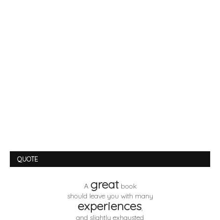
QUOTE
great
A
book
should leave you with many
experiences
,
and slightly exhausted