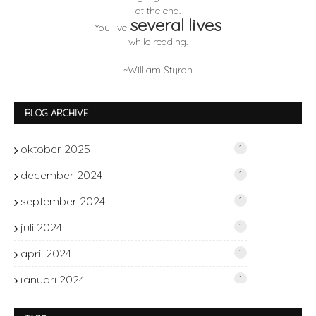
at the end.
several lives
You live
while reading.
~William Styron
BLOG ARCHIVE
oktober 2025
1
december 2024
1
september 2024
1
juli 2024
1
april 2024
1
januari 2024
1
november 2023
2