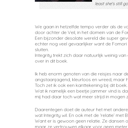
least she's still 
We gaan in hetzelfde tempo verder als de 
door achter de Veil, in het domein van de F
Een bijzonder desolate wereld die super gevaa
echter nog veel gevaarlijker want de Fomori 
sluiten.
Integrity trekt zich daar natuurlijk weinig v
over in dit boek.
Ik heb enorm genoten van die reisjes naar de
angstaanjagend, kleurloos en wreed, maar he
Toch zet ik ook een kanttekening bij dit boek. N
Wat ik namelijk een beetje jammer vind is da
mij had daar toch wat meer strijd in mogen zi
Daarentegen doet de auteur het met andere 
wat Integrity wil. En ook met de ‘relatie’ met
Want er is gewoon geen relatie. Ze dansen o
maar ze vertrouwen elkaar voor geen meter. E