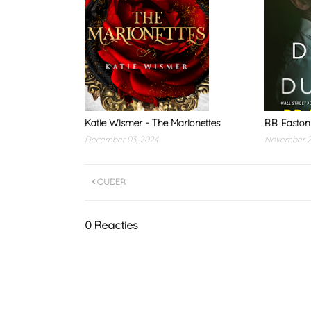
Katie Wismer - The Marionettes
B.B. Easton
December 03, 2024
November 2
OUDER
0 Reacties