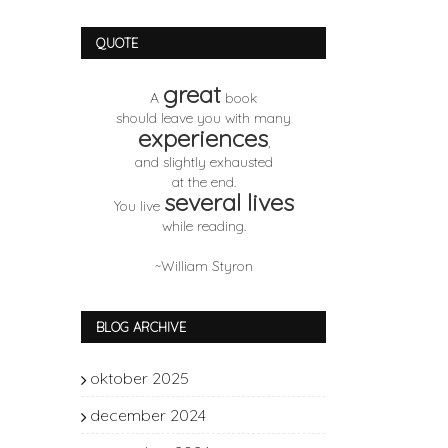
QUOTE
great
A
book
should leave you with many
experiences
,
and slightly exhausted
at the end.
several lives
You live
while reading.
~William Styron
BLOG ARCHIVE
oktober 2025
1
december 2024
1