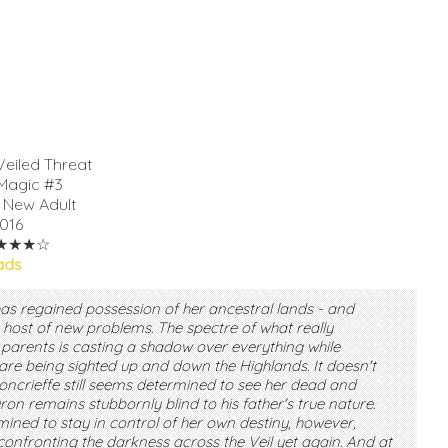
Veiled Threat
Magic #3
 New Adult
016
★★★☆
ads
has regained possession of her ancestral lands - and
 host of new problems. The spectre of what really
parents is casting a shadow over everything while
e being sighted up and down the Highlands. It doesn't
Moncrieffe still seems determined to see her dead and
n remains stubbornly blind to his father's true nature.
rmined to stay in control of her own destiny, however,
confronting the darkness across the Veil yet again. And at