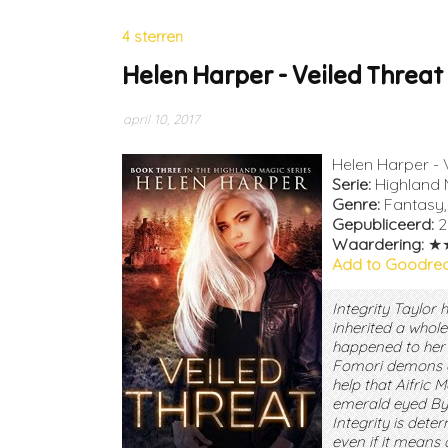
4 sterren
Helen Harper - Veiled Threat
april 10, 2017
Helen Harper - 
Serie:
Highland 
Genre:
Fantasy,
Gepubliceerd:
2
Waardering:
★
Add to Goodre
Integrity Taylor 
inherited a whole
happened to her 
Fomori demons ar
help that Aifric 
emerald eyed Byro
Integrity is dete
even if it means 