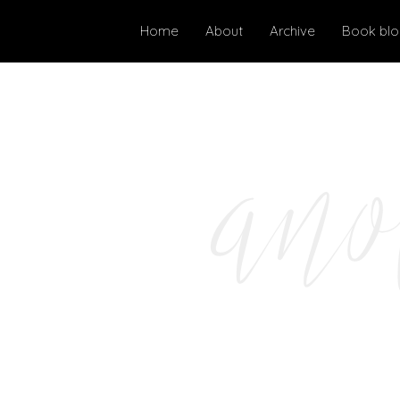
Home
About
Archive
Book bl