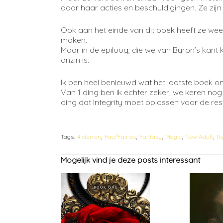
door haar acties en beschuldigingen. Ze zijn 
Ook aan het einde van dit boek heeft ze we
maken.
Maar in de epiloog, die we van Byron’s kant ku
onzin is.
Ik ben heel benieuwd wat het laatste boek o
Van 1 ding ben ik echter zeker; we keren no
ding dat Integrity moet oplossen voor de rest
Tags:
4 sterren
Fae/Fairies
Fantasy
Magic
New Adult
Re
Mogelijk vind je deze posts interessant