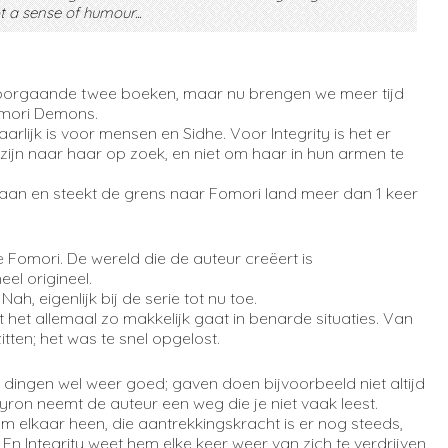
got a sense of humour...
voorgaande twee boeken, maar nu brengen we meer tijd
omori Demons.
rlijk is voor mensen en Sidhe. Voor Integrity is het er
zijn naar haar op zoek, en niet om haar in hun armen te
an aan en steekt de grens naar Fomori land meer dan 1 keer
 Fomori. De wereld die de auteur creëert is
el origineel.
ah, eigenlijk bij de serie tot nu toe.
t het allemaal zo makkelijk gaat in benarde situaties. Van
tten; het was te snel opgelost.
dingen wel weer goed; gaven doen bijvoorbeeld niet altijd
 Byron neemt de auteur een weg die je niet vaak leest.
m elkaar heen, die aantrekkingskracht is er nog steeds,
n Integrity weet hem elke keer weer van zich te verdrijven