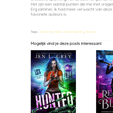
Het zijn een aantal punten die me met vragen
Erg jammer, ik had meer verwacht van deze 
favoriete auteurs is.
Tags:
3.5 sterren
Adult
Contemporary
Review
Mogelijk vind je deze posts interessant