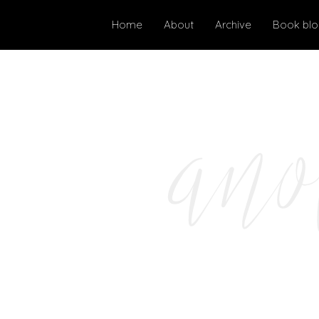
Home
About
Archive
Book bl