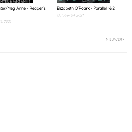
nter/Meg Anne - Reaper's
Elizabeth O'Roark - Parallel 1&2
October 04, 2021
6, 2021
NIEUWER