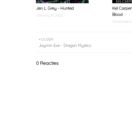
Jen L. Grey - Hunted
Kel Carpe
Blood
January 31, 2022
November 2
OUDER
Jaymin Eve - Dragon Mystics
0 Reacties