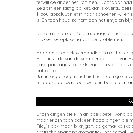
terwijl de ander het kon zien. Daardoor had i
Ze zit in een lastig parket, dat is overduidelijk
Ik zou absoluut niet in haar schoenen willen
is. En toch houd ze hem aan het lijntje en bli
De komst van een 4e personage binnen de dr
makkelijke oplossing van de problemen.
Maar de driehoeksverhouding is niet het enig
Het mysterie van de vermeende dood van Eva
care-packages die ze kregen en waarom ze 
ontrafeld.
Jammer genoeg is het niet echt een grote ver
en daardoor was toch wel een beetje een ant
Ko
Er zijn dingen die ik in dit boek beter vond
maar er zijn toch ook een hoop dingen die m
Riley’s pov maar 1x krijgen, de gemakkelijke
erotische spanning/romantiek, het gemak w