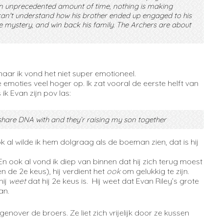
n unprecedented amount of time, nothing is making
 can't understand how his brother ended up engaged to his
e mystery, and win back his family. The Archers are about
aar ik vond het niet super emotioneel.
de emoties veel hoger op. Ik zat vooral de eerste helft van
ik Evan zijn pov las:
I share DNA with and they’r raising my son together
 al wilde ik hem dolgraag als de boeman zien, dat is hij
En ook al vond ik diep van binnen dat hij zich terug moest
n de 2e keus), hij verdient het
ook
om gelukkig te zijn.
hij
weet
dat hij 2e keus is. Hij weet dat Evan Riley’s grote
an.
egenover de broers. Ze liet zich vrijelijk door ze kussen