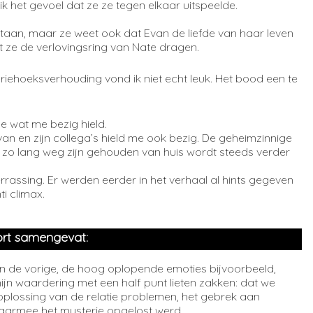
k het gevoel dat ze ze tegen elkaar uitspeelde.
.
 staan, maar ze weet ook dat Evan de liefde van haar leven
jft ze de verlovingsring van Nate dragen.
iehoeksverhouding vond ik niet echt leuk. Het bood een te
e wat me bezig hield.
n en zijn collega’s hield me ook bezig. De geheimzinnige
zo lang weg zijn gehouden van huis wordt steeds verder
rassing. Er werden eerder in het verhaal al hints gegeven
i climax.
rt samengevat:
 dan de vorige, de hoog oplopende emoties bijvoorbeeld,
ijn waardering met een half punt lieten zakken: dat we
 oplossing van de relatie problemen, het gebrek aan
aarmee het mysterie opgelost werd.