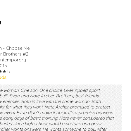
e
in - Choose Me
r Brothers #2
ontemporary
015
★★.5
ads
e woman. One son. One choice. Lives ripped apart,
uilt. Evan and Nate Archer: Brothers, best friends,
 enemies. Both in love with the same woman. Both
ght for what they want. Nate Archer promised to protect
he event Evan didn’t make it back. It’s a promise between
e early days of basic training. Nate never considered that
g buried since high school, would resurface and grow
rcher wants answers. He wants someone to pay. After