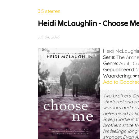
3.5 sterren
Heidi McLaughlin - Choose M
juli 04, 2016
Heidi McLaughl
Serie:
The Arche
Genre:
Adult, C
Gepubliceerd:
2
Waardering:
★
Add to Goodre
Two brothers. On
shattered and reb
warriors and now
determined to fi
Ryley Clarke in t
brothers since th
his feelings, lon
stronger. Evan A