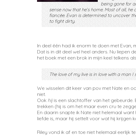
being gone for a
sense now that he’s home. Most of all, he
fiancée. Evan is determined to uncover th
to fight dirty.
In deel één had ik enorm te doen met Evan, m
Dat is in dit deel wel heel anders. Nu liepen 
het boek met een brok in mijn keel telkens als 
The love of my live is in love with a man 
We wisselen dit keer van pov met Nate en ook
niet.
Ook
hij
is een slachtoffer van het gebeurde. 
trekken (hij is om het maar even cru te zegge
En daarin snapte ik Nate niet helemaal want 
liefde is, maar hij settelt voor wat hij krijgen k
Riley vond ik af en toe niet helemaal eerlijk t