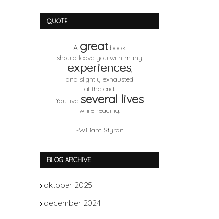
QUOTE
great
A
book
should leave you with many
experiences
,
and slightly exhausted
at the end.
several lives
You live
while reading.
~William Styron
BLOG ARCHIVE
oktober 2025
1
december 2024
1