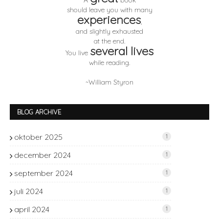
A
book
should leave you with many
experiences
,
and slightly exhausted
at the end.
several lives
You live
while reading.
~William Styron
BLOG ARCHIVE
oktober 2025
1
december 2024
1
september 2024
1
juli 2024
1
april 2024
1