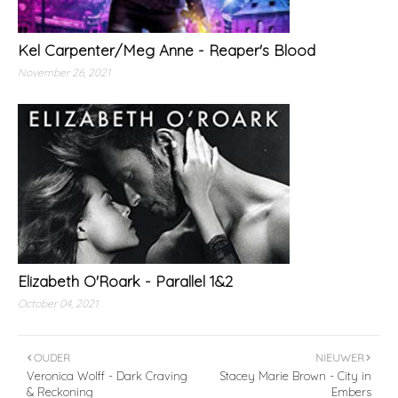
Kel Carpenter/Meg Anne - Reaper's Blood
November 26, 2021
Elizabeth O'Roark - Parallel 1&2
October 04, 2021
OUDER
NIEUWER
Veronica Wolff - Dark Craving
Stacey Marie Brown - City in
& Reckoning
Embers