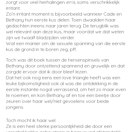
zorgt voor veel herhalingen
en
is soms verschrikkelijk
irritant.
Zo’n irritant moment is bijvoorbeeld wanneer Cade en
Bethany hun eerste kus delen. Toen dwaalden haar
gedachten ineens naar jaren terug. De terugblik was
wel relevant aan deze kus, maar voordat we dat weten
zijn we twaalf bladzijden verder.
Wat een manier om de sexuele spanning van die eerste
kus de grond in te boren zeg, pff.
Toch was dit boek tussen de hersenspinsels van
Bethany door ontzettend spannend en gruwelijk en dat
zorgde ervoor dat ik door bleef lezen.
Dat het ook nog eens een love triangle heeft was een
leuke bijkomstigheid ook al was die ontdekking in de
eerste instantie nogal verrassend, om het zo maar even
te noemen, en kon Bethany af en toe een beetje door
zeuren over haar wel/niet gevoelens voor beide
jongens.
Toch mocht ik haar wel.
Ze is een heel sterke persoonlijkheid die door een