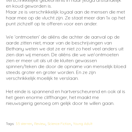
verschrikkelijke gebeurtenis in haar jeugd afstandelijk
en koud geworden is.
Maar ze is verschrikkelijk loyaal aan de mensen die met
haar mee op de vlucht zijn. Ze staat meer dan 1x op het
punt zichzelf op te offeren voor een ander.
We ‘ontmoeten’ de aliëns die achter de aanval op de
aarde zitten niet, maar van de beschrijvingen van
Bethany weten we dat ze er niet zo heel veel anders uit
zien dan wij mensen. De aliëns die we
wel
ontmoeten
zien er meer uit als uit de kluiten gewassen
spinnen/teken die door de opname van menselijk bloed
steeds groter en groter worden. En ze zijn
verschrikkelijk moeilijk te verslaan.
Het einde is spannend en hartverscheurend en ook al is
het geen enorme cliffhanger, het maakt me
nieuwsgierig genoeg om gelijk door te willen gaan.
Tags:
3.5 sterren
Review
Science Fiction
Young Adult