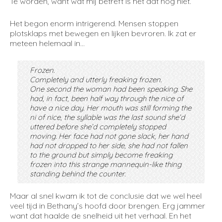
Te worden, want wat mij betreft is het dat nog niet.
Het begon enorm intrigerend. Mensen stoppen
plotsklaps met bewegen en lijken bevroren. Ik zat er
meteen helemaal in…
Frozen.
Completely and utterly freaking frozen.
One second the woman had been speaking. She
had, in fact, been half way through the nice of
have a nice day. Her mouth was still forming the
ni of nice, the syllable was the last sound she’d
uttered before she’d completely stopped
moving. Her face had not gone slack, her hand
had not dropped to her side, she had not fallen
to the ground but simply become freaking
frozen into this strange mannequin-like thing
standing behind the counter.
Maar al snel kwam ik tot de conclusie dat we wel heel
veel tijd in Bethany’s hoofd door brengen. Erg jammer
want dat haalde de snelheid uit het verhaal. En het