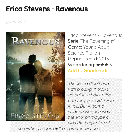
Erica Stevens - Ravenous
juli 15, 2016
Erica Stevens - Ravenous
Serie:
The Ravening #1
Genre:
Young Adult,
Science Fiction
Gepubliceerd:
2013
Waardering:
★★★.5
Add to Goodreads
The world didn’t end
with a bang, it didn’t
go out in a ball of fire
and fury, nor did it end
in ice. But in some
strange way, ice was
the end; or maybe it
was the beginning of
something more. Bethany is stunned and