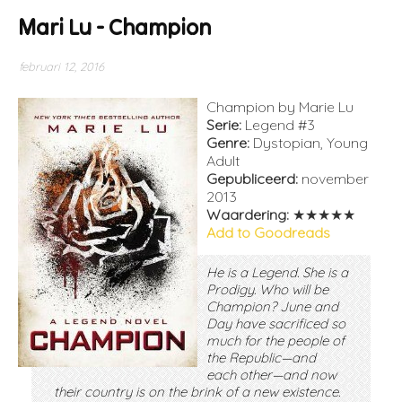
Mari Lu - Champion
februari 12, 2016
Champion by Marie Lu
Serie:
Legend #3
Genre:
Dystopian, Young
Adult
Gepubliceerd:
november
2013
Waardering:
★★★★★
Add to Goodreads
He is a Legend. She is a
Prodigy. Who will be
Champion? June and
Day have sacrificed so
much for the people of
the Republic—and
each other—and now
their country is on the brink of a new existence.