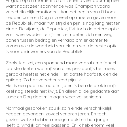
Er gaat op dit moment zo ontzettend veel door mij heen
want naast zeer spannende was Champion vooral
verschrikkelijk emotioneel. Aan het begin van dit boek
hebben June en Day al zoveel op moeten geven voor
de Republiek, maar hun strijd en pijn is nog lang niet ten
einde. De vijand, de Republiek, lijkt toch de betere optie
van twee kwaden te zijn en ze moeten zich een weg
banen tussen bedrog en verraad om er achter te
komen wie de waarheid spreekt en wat de beste optie
is voor de inwoners van de Republiek.
Zoals ik al zei, een spannend maar vooral emotioneel
laatste deel en wat mij van alles persoonlijk het meest
geraakt heeft is het einde. Het laatste hoofdstuk en de
epiloog. Zo hartverscheurend pijnlijk.
Het is een paar uur na die tijd en ik ben de brok in mijn
keel nog steeds niet kwijt. En alleen al de gedachte aan
June en Day doet mijn ogen weer vol schieten.
Normaal gesproken zou ik zo’n einde verschrikkelijk
hebben gevonden, zoveel verloren jaren. En toch,
gezien wat ze hebben meegemaakt en hun jonge
leeftijd, vind ik dit heel passend. En ik heb enorm veel