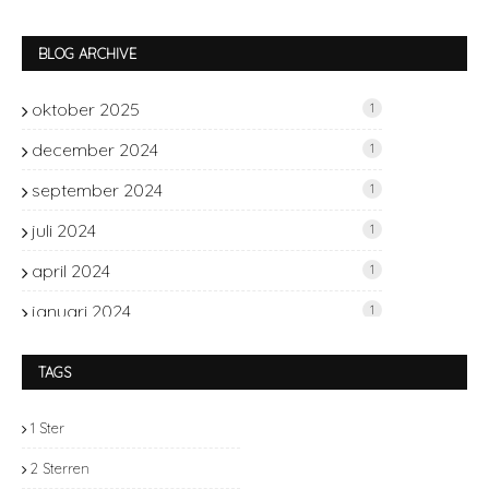
BLOG ARCHIVE
oktober 2025
1
december 2024
1
september 2024
1
juli 2024
1
april 2024
1
januari 2024
1
november 2023
2
TAGS
oktober 2023
1
1 Ster
september 2023
2
2 Sterren
juli 2023
1