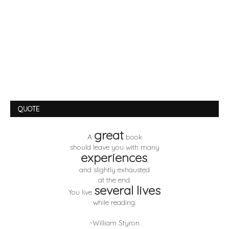
QUOTE
great
A
book
should leave you with many
experiences
,
and slightly exhausted
at the end.
several lives
You live
while reading.
~William Styron