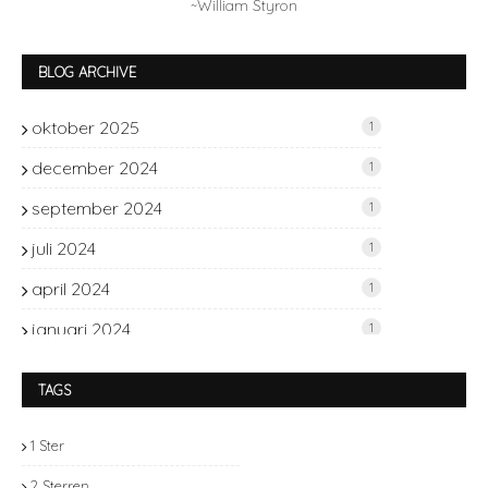
~William Styron
BLOG ARCHIVE
oktober 2025
1
december 2024
1
september 2024
1
juli 2024
1
april 2024
1
januari 2024
1
november 2023
2
TAGS
oktober 2023
1
1 Ster
september 2023
2
2 Sterren