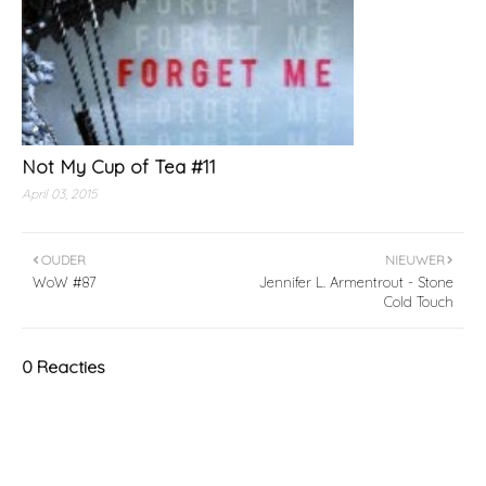
Not My Cup of Tea #11
April 03, 2015
OUDER
NIEUWER
WoW #87
Jennifer L. Armentrout - Stone
Cold Touch
0 Reacties