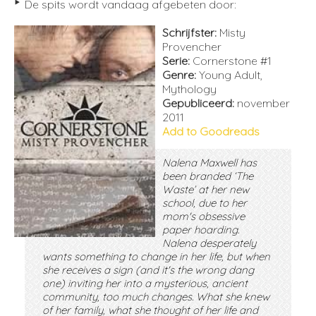
‣
De spits wordt vandaag afgebeten door:
Schrijfster:
Misty
Provencher
Serie:
Cornerstone #1
Genre:
Young Adult,
Mythology
Gepubliceerd:
november
2011
Add to Goodreads
Nalena Maxwell has
been branded ‘The
Waste’ at her new
school, due to her
mom's obsessive
paper hoarding.
Nalena desperately
wants something to change in her life, but when
she receives a sign (and it's the wrong dang
one) inviting her into a mysterious, ancient
community, too much changes. What she knew
of her family, what she thought of her life and