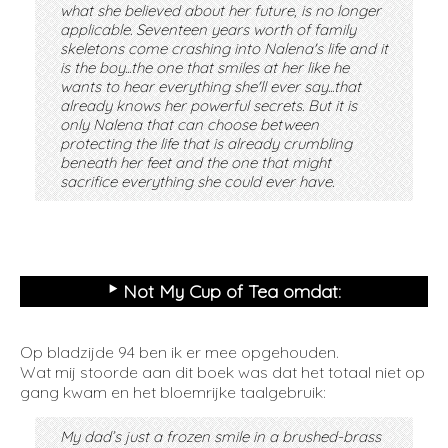
what she believed about her future, is no longer
applicable. Seventeen years worth of family
skeletons come crashing into Nalena's life and it
is the boy...the one that smiles at her like he
wants to hear everything she'll ever say...that
already knows her powerful secrets. But it is
only Nalena that can choose between
protecting the life that is already crumbling
beneath her feet and the one that might
sacrifice everything she could ever have.
‣
Not My Cup of Tea omdat:
Op bladzijde 94 ben ik er mee opgehouden.
Wat mij stoorde aan dit boek was dat het totaal niet op
gang kwam en het bloemrijke taalgebruik:
My dad’s just a frozen smile in a brushed-brass