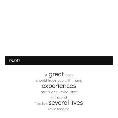
QUOTE
great
A
book
should leave you with many
experiences
,
and slightly exhausted
at the end.
several lives
You live
while reading.