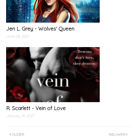
Jen L. Grey - Wolves' Queen
June 08, 2021
R. Scarlett - Vein of Love
January 19, 2021
OUDER
NIEUWER