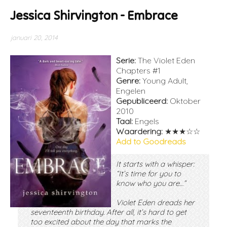
Jessica Shirvington - Embrace
januari 20, 2014
Serie:
The Violet Eden
Chapters #1
Genre:
Young Adult,
Engelen
Gepubliceerd:
Oktober
2010
Taal:
Engels
Waardering:
★★★☆☆
Add to Goodreads
It starts with a whisper:
“It’s time for you to
know who you are…”
Violet Eden dreads her
seventeenth birthday. After all, it’s hard to get
too excited about the day that marks the