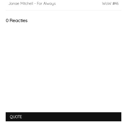
Janae Mitchell - For Always
WoW #46
0 Reacties
QUOTE