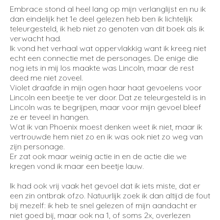
Embrace stond al heel lang op mijn verlanglijst en nu ik
dan eindelijk het 1e deel gelezen heb ben ik lichtelijk
teleurgesteld, ik heb niet zo genoten van dit boek als ik
verwacht had.
Ik vond het verhaal wat oppervlakkig want ik kreeg niet
echt een connectie met de personages. De enige die
nog iets in mij los maakte was Lincoln, maar de rest
deed me niet zoveel.
Violet draafde in mijn ogen haar haat gevoelens voor
Lincoln een beetje te ver door. Dat ze teleurgesteld is in
Lincoln was te begrijpen, maar voor mijn gevoel bleef
ze er teveel in hangen.
Wat ik van Phoenix moest denken weet ik niet, maar ik
vertrouwde hem niet zo en ik was ook niet zo weg van
zijn personage.
Er zat ook maar weinig actie in en de actie die we
kregen vond ik maar een beetje lauw.
Ik had ook vrij vaak het gevoel dat ik iets miste, dat er
een zin ontbrak ofzo. Natuurlijk zoek ik dan altijd de fout
bij mezelf: ik heb te snel gelezen of mijn aandacht er
niet goed bij, maar ook na 1, of soms 2x, overlezen