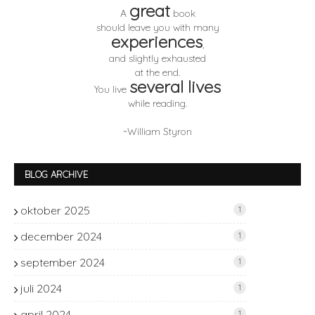
great
A
book
should leave you with many
experiences
,
and slightly exhausted
at the end.
several lives
You live
while reading.
~William Styron
BLOG ARCHIVE
oktober 2025
1
december 2024
1
september 2024
1
juli 2024
1
april 2024
1