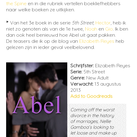
the Spine
en in die rubriek vertellen boekliefhebbers
naar welke boeken ze uitkijken.
‣
Van het 3e boek in de serie
5th Street,
Hector
,
heb ik
niet zo genoten als van de 1e twee,
Noah
en
Gio
. Ik ben
dan ook heel benieuwd hoe Abel uit gaat pakken.
De teasers die ik op de blog van
Elizabeth Reyes
heb
gelezen zijn in ieder geval veelbelovend.
Schrijfster:
Elizabeth Reyes
Serie:
5th Street
Genre:
New Adult
Verwacht:
13 augustus
2013
Add to Goodreads
Coming off the worst
divorce in the history
of marriages, Nellie
Gamboa’s looking to
let loose and make up