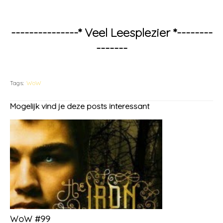
---------------* Veel Leesplezier *--------
-------
Tags:
WoW
Mogelijk vind je deze posts interessant
WoW #99