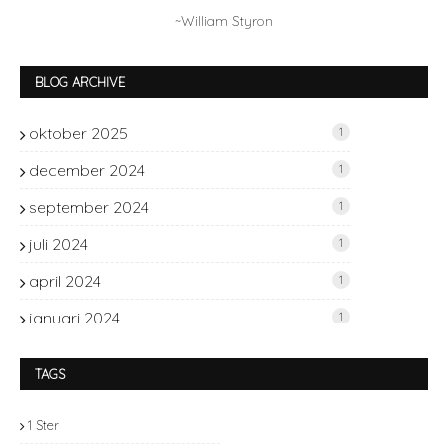
~William Styron
BLOG ARCHIVE
oktober 2025
1
december 2024
1
september 2024
1
juli 2024
1
april 2024
1
januari 2024
1
november 2023
2
TAGS
oktober 2023
1
1 Ster
september 2023
2