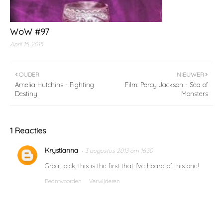
WoW #97
April 15, 2015
OUDER
NIEUWER
Amelia Hutchins - Fighting
Film: Percy Jackson - Sea of
Destiny
Monsters
1 Reacties
Krystianna
3 augustus 2013 om 16:30
Great pick; this is the first that I've heard of this one!
Beantwoorden
Verwijderen