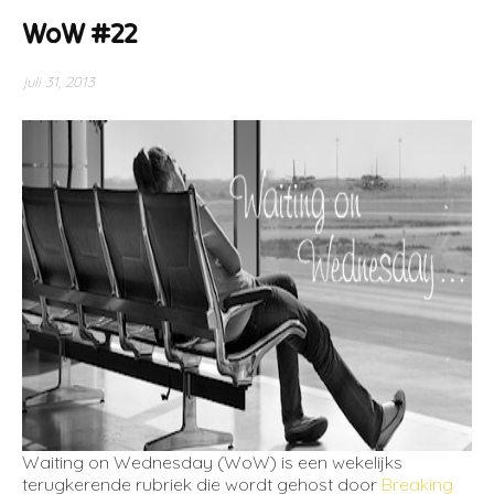
WoW #22
juli 31, 2013
Waiting on Wednesday (WoW) is een wekelijks
terugkerende rubriek die wordt gehost door
Breaking