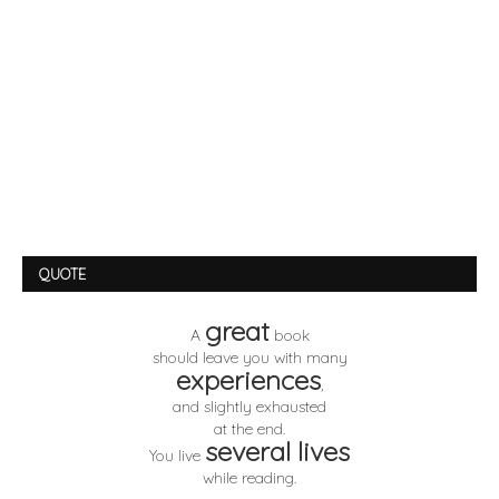
QUOTE
great
A
book
should leave you with many
experiences
,
and slightly exhausted
at the end.
several lives
You live
while reading.