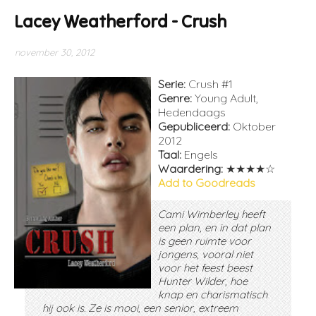
Lacey Weatherford - Crush
november 30, 2012
Serie:
Crush #1
Genre:
Young Adult,
Hedendaags
Gepubliceerd:
Oktober
2012
Taal:
Engels
Waardering:
★★★★☆
Add to Goodreads
Cami Wimberley heeft
een plan, en in dat plan
is geen ruimte voor
jongens, vooral niet
voor het feest beest
Hunter Wilder, hoe
knap en charismatisch
hij ook is. Ze is mooi, een senior, extreem