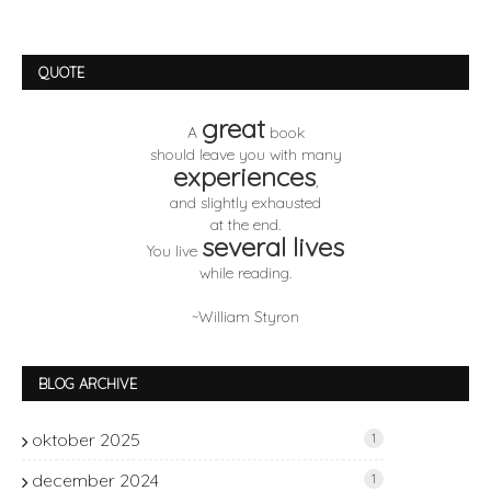
QUOTE
great
A
book
should leave you with many
experiences
,
and slightly exhausted
at the end.
several lives
You live
while reading.
~William Styron
BLOG ARCHIVE
oktober 2025
1
december 2024
1