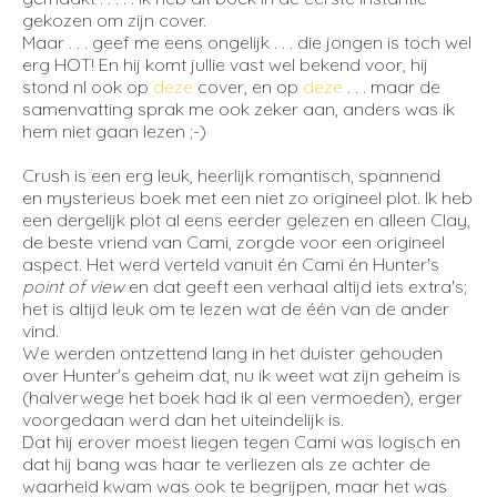
gekozen om zijn cover.
Maar . . . geef me eens ongelijk . . . die jongen is toch wel
erg HOT! En hij komt jullie vast wel bekend voor, hij
stond nl ook op
deze
cover, en op
deze
. . . maar de
samenvatting sprak me ook zeker aan, anders was ik
hem niet gaan lezen ;-)
Crush is een erg leuk, heerlijk romantisch, spannend
en mysterieus boek met een niet zo origineel plot. Ik heb
een dergelijk plot al eens eerder gelezen en alleen Clay,
de beste vriend van Cami, zorgde voor een origineel
aspect. Het werd verteld vanuit én Cami én Hunter's
point of view
en dat geeft een verhaal altijd iets extra's;
het is altijd leuk om te lezen wat de één van de ander
vind.
We werden ontzettend lang in het duister gehouden
over Hunter's geheim dat, nu ik weet wat zijn geheim is
(halverwege het boek had ik al een vermoeden), erger
voorgedaan werd dan het uiteindelijk is.
Dat hij erover moest liegen tegen Cami was logisch en
dat hij bang was haar te verliezen als ze achter de
waarheid kwam was ook te begrijpen, maar het was