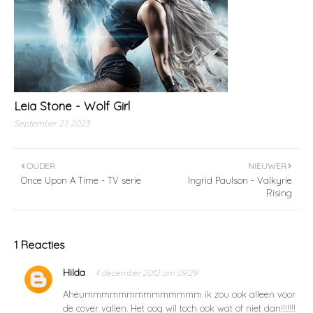
Leia Stone - Wolf Girl
September 27, 2023
OUDER
NIEUWER
Once Upon A Time - TV serie
Ingrid Paulson - Valkyrie
Rising
1 Reacties
Hilda
4 december 2012 om 09:29
Aheummmmmmmmmmmmmm ik zou ook alleen voor
de cover vallen. Het oog wil toch ook wat of niet dan!!!!!!!