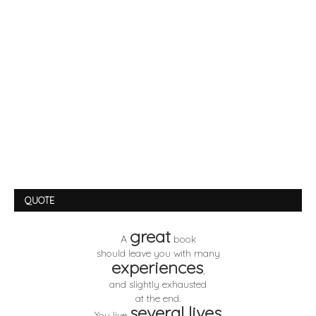
QUOTE
great
A
book
should leave you with many
experiences
,
and slightly exhausted
at the end.
several lives
You live