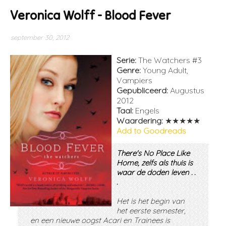
Veronica Wolff - Blood Fever
september 30, 2012
Serie:
The Watchers #3
Genre:
Young Adult,
Vampiers
Gepubliceerd:
Augustus
2012
Taal:
Engels
Waardering:
★★★★★
Add to Goodreads
There's No Place Like
Home
, zelfs als thuis is
waar de doden leven . .
.
Het is het begin van
het eerste semester,
en een nieuwe oogst Acari en Trainees is