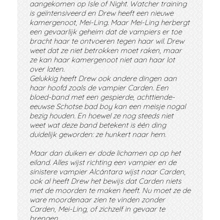
aangekomen op Isle of Night. Watcher training
is geïntensiveerd en Drew heeft een nieuwe
kamergenoot, Mei-Ling. Maar Mei-Ling herbergt
een gevaarlijk geheim dat de vampiers er toe
bracht haar te ontvoeren tegen haar wil. Drew
weet dat ze niet betrokken moet raken, maar
ze kan haar kamergenoot niet aan haar lot
over laten.
Gelukkig heeft Drew ook andere dingen aan
haar hoofd zoals de vampier Carden. Een
bloed-band met een gespierde, achttiende-
eeuwse Schotse bad boy kan een meisje nogal
bezig houden. En hoewel ze nog steeds niet
weet wat deze band betekent is één ding
duidelijk geworden: ze hunkert naar hem.
Maar dan duiken er dode lichamen op op het
eiland. Alles wijst richting een vampier en de
sinistere vampier Alcántara wijst naar Carden,
ook al heeft Drew het bewijs dat Carden niets
met de moorden te maken heeft. Nu moet ze de
ware moordenaar zien te vinden zonder
Carden, Mei-Ling, of zichzelf in gevaar te
brengen . . . . .