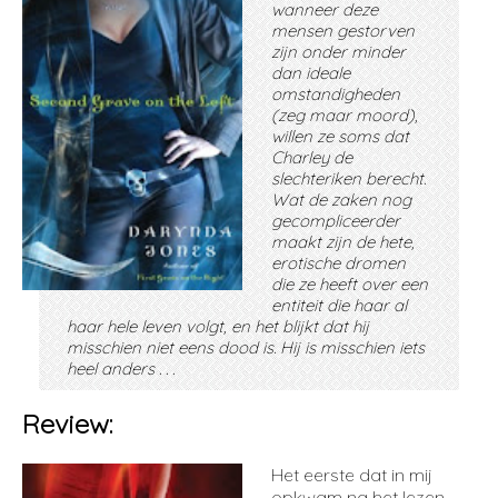
wanneer deze
mensen gestorven
zijn onder minder
dan ideale
omstandigheden
(zeg maar moord),
willen ze soms dat
Charley de
slechteriken berecht.
Wat de zaken nog
gecompliceerder
maakt zijn de hete,
erotische dromen
die ze heeft over een
entiteit die haar al
haar hele leven volgt, en het blijkt dat hij
misschien niet eens dood is. Hij is misschien iets
heel anders . . .
Review:
Het eerste dat in mij
opkwam na het lezen