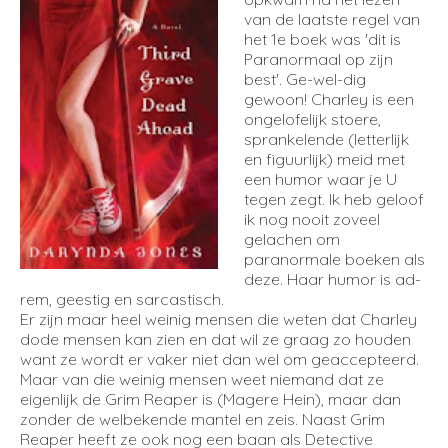
van de laatste regel van
het 1e boek was 'dit is
Paranormaal op zijn
best'. Ge-wel-dig
gewoon! Charley is een
ongelofelijk stoere,
sprankelende (letterlijk
en figuurlijk) meid met
een humor waar je U
tegen zegt. Ik heb geloof
ik nog nooit zoveel
gelachen om
paranormale boeken als
deze. Haar humor is ad-
rem, geestig en sarcastisch.
Er zijn maar heel weinig mensen die weten dat Charley
dode mensen kan zien en dat wil ze graag zo houden
want ze wordt er vaker niet dan wel om geaccepteerd.
Maar van die weinig mensen weet niemand dat ze
eigenlijk de Grim Reaper is (Magere Hein), maar dan
zonder de welbekende mantel en zeis. Naast Grim
Reaper heeft ze ook nog een baan als Detective