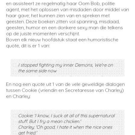
en assisteert ze regelmatig haar Oom Bob, politie
agent, met het oplossen van misdaden door middel van
haar gave; het kunnen zien van en spreken met
geesten. Deze boeken zitten vol spanning, misdaad,
geesten, humor en een donkere sexy man die telkens
op de juiste momenten verschijnt.
Boven elk nieuw hoofdstuk staat een humoristische
quote, dit is er 1 van:
I stopped fighting my inner Demons, We're on
the same side now
En nog een quote uit 1 van de vele geweldige dialogen
tussen Cookie (vriendin en Secretaresse van Charley)
en Charley:
Cookie: 'I know, I suck at all of this supernatural
stuff. But I fry a mean chicken.'
Charley: 'Oh good, I hate it when the nice ones
get fried.'