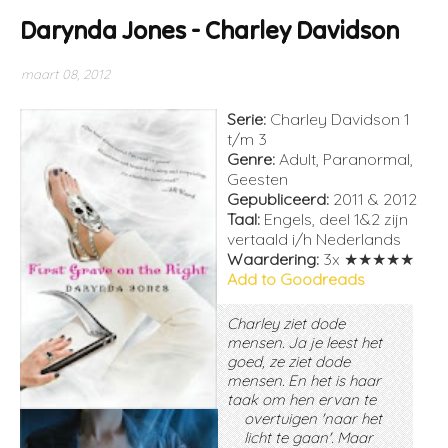
Darynda Jones - Charley Davidson
maart 08, 2012
Serie:
Charley Davidson 1
t/m 3
Genre:
Adult, Paranormal,
Geesten
Gepubliceerd:
2011 & 2012
Taal:
Engels, deel 1&2 zijn
vertaald i/h Nederlands
Waardering:
3x
★★★★★
Add to Goodreads
Charley ziet dode
mensen. Ja je leest het
goed, ze ziet dode
mensen. En het is haar
taak om hen ervan te
overtuigen 'naar het
licht te gaan'. Maar