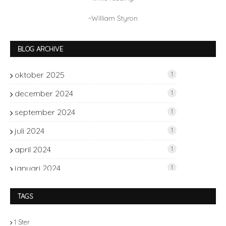
~William Styron
BLOG ARCHIVE
oktober 2025
1
december 2024
1
september 2024
1
juli 2024
1
april 2024
1
januari 2024
1
november 2023
2
TAGS
oktober 2023
1
1 Ster
september 2023
2