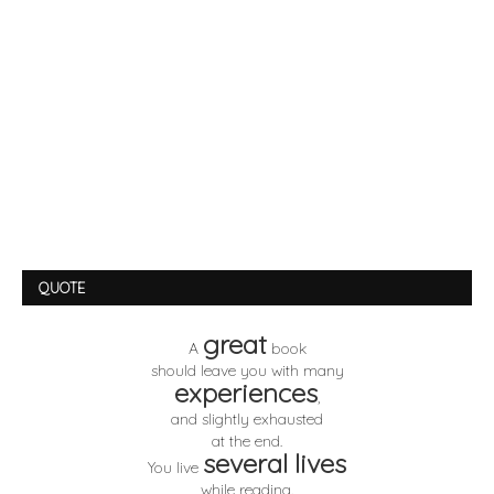
QUOTE
great
A
book
should leave you with many
experiences
,
and slightly exhausted
at the end.
several lives
You live
while reading.