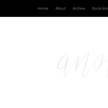
Home
About
Archive
Book bl