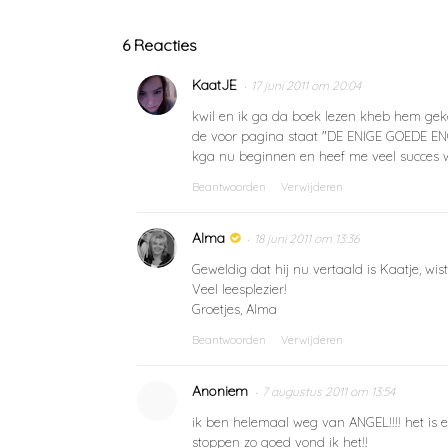
6 Reacties
KaatJE
17 juni 2011 om 20:04
kwil en ik ga da boek lezen kheb hem gek
de voor pagina staat "DE ENIGE GOEDE ENG
kga nu beginnen en heef me veel succes wa
Beantwoorden
Verwijderen
Alma
18 juni 2011 om 13:36
Geweldig dat hij nu vertaald is Kaatje, wist
Veel leesplezier!
Groetjes, Alma
Beantwoorden
Verwijderen
Anoniem
7 augustus 2011 om 13:54
ik ben helemaal weg van ANGEL!!!! het is 
stoppen zo goed vond ik het!!