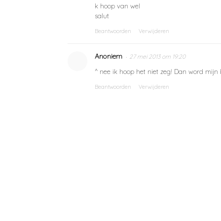
k hoop van wel
salut
Beantwoorden
Verwijderen
Anoniem
27 mei 2013 om 19:20
^ nee ik hoop het niet zeg! Dan word mijn b
Beantwoorden
Verwijderen