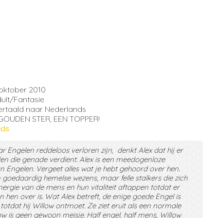
 oktober 2010
ult/Fantasie
vertaald naar Nederlands
GOUDEN STER, EEN TOPPER!
ads
r Engelen reddeloos verloren zijn, denkt Alex dat hij er
en die genade verdient. Alex is een meedogenloze
 Engelen. Vergeet alles wat je hebt gehoord over hen.
 goedaardig hemelse wezens, maar felle stalkers die zich
rgie van de mens en hun vitaliteit aftappen totdat er
an hen over is. Wat Alex betreft, de enige goede Engel is
 totdat hij Willow ontmoet. Ze ziet eruit als een normale
ow is geen gewoon meisje. Half engel, half mens, Willow