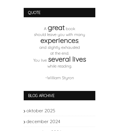
QUOTE
great
A
book
should leave you with many
experiences
,
and slightly exhausted
at the end.
several lives
You live
while reading.
~William Styron
BLOG ARCHIVE
oktober 2025
1
december 2024
1