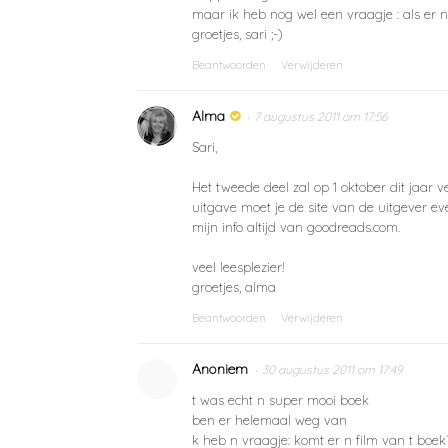
maar ik heb nog wel een vraagje : als er
groetjes, sari ;-)
Beantwoorden
Verwijderen
Alma
7 augustus 2011 om 17:56
Sari,
Het tweede deel zal op 1 oktober dit jaar
uitgave moet je de site van de uitgever ev
mijn info altijd van goodreads.com.
veel leesplezier!
groetjes, alma
Beantwoorden
Verwijderen
Anoniem
30 augustus 2011 om 17:49
t was echt n super mooi boek
ben er helemaal weg van
k heb n vraagje: komt er n film van t boek