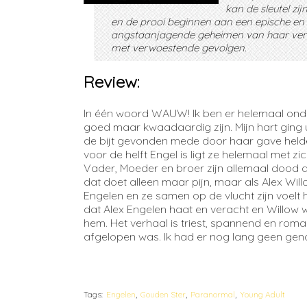
kan de sleutel zi
en de prooi beginnen aan een epische en g
angstaanjagende geheimen van haar verleden
met verwoestende gevolgen.
Review:
In één woord WAUW! Ik ben er helemaal onders
goed maar kwaadaardig zijn. Mijn hart ging ui
de bijt gevonden mede door haar gave helde
voor de helft Engel is ligt ze helemaal met zi
Vader, Moeder en broer zijn allemaal dood d
dat doet alleen maar pijn, maar als Alex W
Engelen en ze samen op de vlucht zijn voelt
dat Alex Engelen haat en veracht en Willow 
hem. Het verhaal is triest, spannend en ro
afgelopen was. Ik had er nog lang geen gen
Tags:
Engelen
Gouden Ster
Paranormal
Young Adult