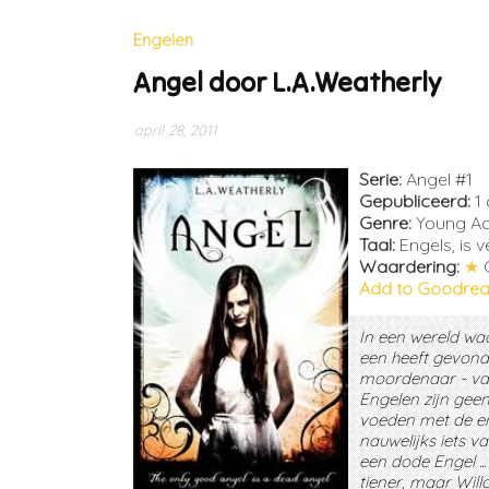
Engelen
Angel door L.A.Weatherly
april 28, 2011
Serie:
Angel #1
Gepubliceerd:
1
Genre:
Young Ad
Taal:
Engels, is 
Waardering:
★
Add to Goodre
In een wereld waa
een heeft gevond
moordenaar - van
Engelen zijn geen
voeden met de ene
nauwelijks iets v
een dode Engel ...
tiener, maar Will