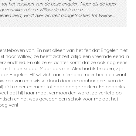
jn tot het verslaan van de boze engelen. Maar als de jager
evaarlijke reis en Willow de duistere en
 leert, vindt Alex zichzelf aangetrokken tot Willow.....
teboven van. En niet alleen van het feit dat Engelen niet
t naar Willow, ze heeft zichzelf altijd een vreemde eend in
rziendheid. En als ze er achter komt dat ze ook nog eens
chzelf in de knoop. Maar ook met Alex had ik te doen; zijn
oor Engelen. Hij wil zich aan niemand meer hechten want
illow red van een wisse dood door de aanhangers van de
 hij zich meer en meer tot haar aangetrokken. En ondanks
weet dat hij haar moet vermoorden wordt ze verliefd op
mantisch en het was gewoon een schok voor me dat het
oeg van!