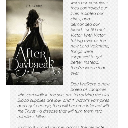
were our enemies -
they controlled our
lives, isolated our
cities, and
demanded our
blood - until I met
Victor. With Victor
taking over as the
new Lord Valentine,
things were
supposed to get
better. Instead,
they're worse than
ever.
Day Walkers, a new
breed of vampires
who can walk in the sun, are terrorizing the city.
Blood supplies are low, and if Victor's vampires
don't get enough, they will become infected with
the Thirst - a disease that will turn them into
mindless killers.
To stop it, I must journey across the desolate