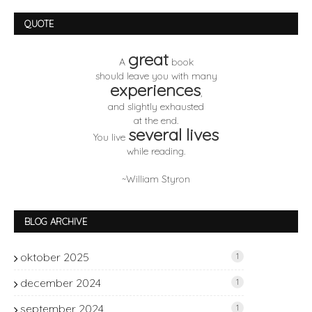
QUOTE
great
A
book
should leave you with many
experiences
,
and slightly exhausted
at the end.
several lives
You live
while reading.
~William Styron
BLOG ARCHIVE
oktober 2025
1
december 2024
1
september 2024
1