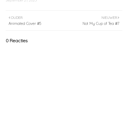
September 27, 2023
OUDER
NIEUWER
Animated Cover #5
Not My Cup of Tea #7
0 Reacties