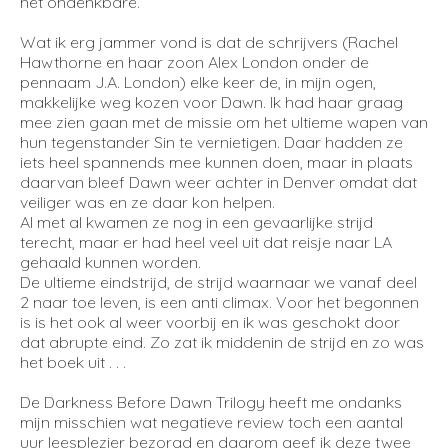
het ondenkbare.
Wat ik erg jammer vond is dat de schrijvers (Rachel
Hawthorne en haar zoon Alex London onder de
pennaam J.A. London) elke keer de, in mijn ogen,
makkelijke weg kozen voor Dawn. Ik had haar graag
mee zien gaan met de missie om het ultieme wapen van
hun tegenstander Sin te vernietigen. Daar hadden ze
iets heel spannends mee kunnen doen, maar in plaats
daarvan bleef Dawn weer achter in Denver omdat dat
veiliger was en ze daar kon helpen.
Al met al kwamen ze nog in een gevaarlijke strijd
terecht, maar er had heel veel uit dat reisje naar LA
gehaald kunnen worden.
De ultieme eindstrijd, de strijd waarnaar we vanaf deel
2 naar toe leven, is een anti climax. Voor het begonnen
is is het ook al weer voorbij en ik was geschokt door
dat abrupte eind. Zo zat ik middenin de strijd en zo was
het boek uit . . .
De Darkness Before Dawn Trilogy heeft me ondanks
mijn misschien wat negatieve review toch een aantal
uur leesplezier bezorgd en daarom geef ik deze twee