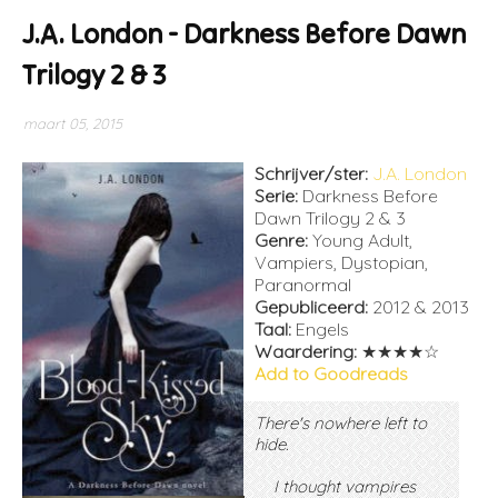
J.A. London - Darkness Before Dawn
Trilogy 2 & 3
maart 05, 2015
Schrijver/ster:
J.A. London
Serie:
Darkness Before
Dawn Trilogy 2 & 3
Genre:
Young Adult,
Vampiers, Dystopian,
Paranormal
Gepubliceerd:
2012 & 2013
Taal:
Engels
Waardering:
★★★★☆
Add to Goodreads
There's nowhere left to
hide.
I thought vampires