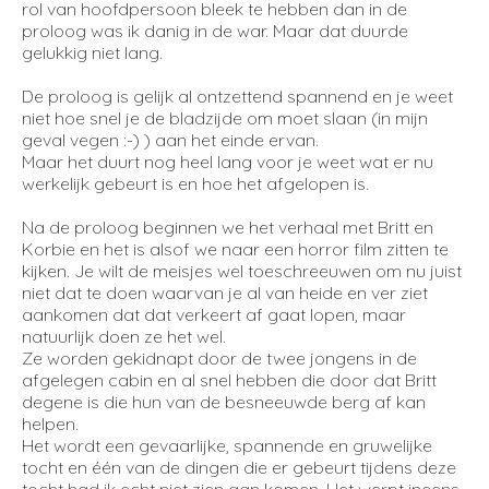
rol van hoofdpersoon bleek te hebben dan in de
proloog was ik danig in de war. Maar dat duurde
gelukkig niet lang.
De proloog is gelijk al ontzettend spannend en je weet
niet hoe snel je de bladzijde om moet slaan (in mijn
geval vegen :-) ) aan het einde ervan.
Maar het duurt nog heel lang voor je weet wat er nu
werkelijk gebeurt is en hoe het afgelopen is.
Na de proloog beginnen we het verhaal met Britt en
Korbie en het is alsof we naar een horror film zitten te
kijken. Je wilt de meisjes wel toeschreeuwen om nu juist
niet dat te doen waarvan je al van heide en ver ziet
aankomen dat dat verkeert af gaat lopen, maar
natuurlijk doen ze het wel.
Ze worden gekidnapt door de twee jongens in de
afgelegen cabin en al snel hebben die door dat Britt
degene is die hun van de besneeuwde berg af kan
helpen.
Het wordt een gevaarlijke, spannende en gruwelijke
tocht en één van de dingen die er gebeurt tijdens deze