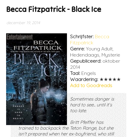
Becca Fitzpatrick - Black Ice
december 19, 2014
Schrijfster:
Becca
Fitzpatrick
Genre:
Young Adult,
Hedendaags, Mysterie
Gepubliceerd:
oktober
2014
Taal:
Engels
Waardering:
★★★★★
Add to Goodreads
Sometimes danger is
hard to see... until it’s
too late.
Britt Pfeiffer has
trained to backpack the Teton Range, but she
isn't prepared when her ex-boyfriend, who still