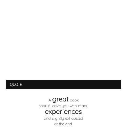
QUOTE
great
A
book
should leave you with many
experiences
,
and slightly exhausted
at the end.