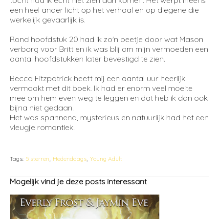
tocht had ik echt niet zien aan komen. Het werpt ineens
een heel ander licht op het verhaal en op diegene die
werkelijk gevaarlijk is.
Rond hoofdstuk 20 had ik zo'n beetje door wat Mason
verborg voor Britt en ik was blij om mijn vermoeden een
aantal hoofdstukken later bevestigd te zien.
Becca Fitzpatrick heeft mij een aantal uur heerlijk
vermaakt met dit boek. Ik had er enorm veel moeite
mee om hem even weg te leggen en dat heb ik dan ook
bijna niet gedaan.
Het was spannend, mysterieus en natuurlijk had het een
vleugje romantiek.
Tags:
5 sterren
Hedendaags
Young Adult
Mogelijk vind je deze posts interessant