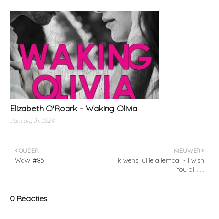
Elizabeth O'Roark - Waking Olivia
January 31, 2024
OUDER
NIEUWER
WoW #85
Ik wens jullie allemaal ~ I wish
You all . . .
0 Reacties