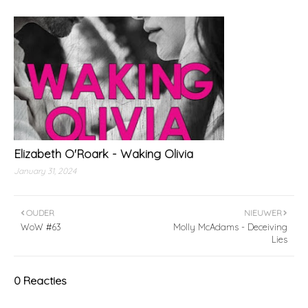
Elizabeth O'Roark - Waking Olivia
January 31, 2024
OUDER
NIEUWER
WoW #63
Molly McAdams - Deceiving
Lies
0 Reacties