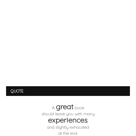
QUOTE
great
A
book
should leave you with many
experiences
,
and slightly exhausted
at the end.