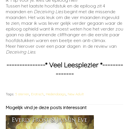
ik 1 tip voor je: lees de epiloog niet!
Tussen het laatste hoofdstuk en de epiloog zit 4
maanden en
Deceiving Lies
begint met die missende
maanden. Het was leuk om die vier maanden ingevuld
te zien, maar ik was liever gelijk verder gegaan waar de
epiloog ophield want ik moest weten hoe het verder zou
gaan na die spannende cliffhanger en die eerste paar
hoofdstukken waren een beetje een anti-climax.
Meer hierover over een paar dagen in de review van
Deceiving Lies
.
---------------* Veel Leesplezier *--------
-------
Tags:
5 sterren
Erotisch
Hedendaags
New Adult
Mogelijk vind je deze posts interessant