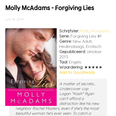
Molly McAdams - Forgiving Lies
juni 14, 2014
Schrijfster:
Molly McAdams
Serie:
Forgiving Lies #1
Genre:
New Adult,
Hedendaags, Erotisch
Gepubliceerd:
oktober
2013
Taal:
Engels
Waardering:
★★★★★
Add to Goodreads
A matter of secrets...
Undercover cop
Logan "Kash" Ryan
can't afford a
distraction like his new
neighbor Rachel Masters, even if she's the most
beautiful woman he's ever seen. To catch a