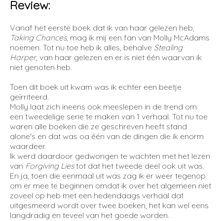
Review:
Vanaf het eerste boek dat ik van haar gelezen heb,
Taking Chances
, mag ik mij een fan van Molly McAdams
noemen. Tot nu toe heb ik alles, behalve
Stealing
Harper
, van haar gelezen en er is niet één waarvan ik
niet genoten heb.
Toen dit boek uit kwam was ik echter een beetje
geïrriteerd.
Molly laat zich ineens ook meeslepen in de trend om
een tweedelige serie te maken van 1 verhaal. Tot nu toe
waren alle boeken die ze geschreven heeft stand
alone's en dat was oa één van de dingen die ik enorm
waardeer.
Ik werd daardoor gedwongen te wachten met het lezen
van
Forgiving Lies
tot dat het tweede deel ook uit was.
En ja, toen die eenmaal uit was zag ik er weer tegenop
om er mee te beginnen omdat ik over het algemeen niet
zoveel op heb met een hedendaags verhaal dat
uitgesmeerd wordt over twee boeken, het kan wel eens
langdradig en teveel van het goede worden.