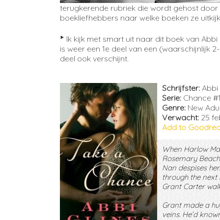
terugkerende rubriek die wordt gehost door
boekliefhebbers naar welke boeken ze uitkijk
‣
Ik kijk met smart uit naar dit boek van Abbi 
is weer een 1e deel van een (waarschijnlijk 2
deel ook verschijnt.
Schrijfster:
Abbi 
Serie:
Chance #
Genre:
New Adul
Verwacht:
25 fe
Add to Goodre
When Harlow Mann
Rosemary Beach, F
Nan despises her
through the next
Grant Carter walk
Grant made a huge
veins. He’d known 