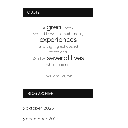
QUOTE
great
A
book
should leave you with many
experiences
,
and slightly exhausted
at the end.
several lives
You live
while reading.
~William Styron
BLOG ARCHIVE
oktober 2025
1
december 2024
1