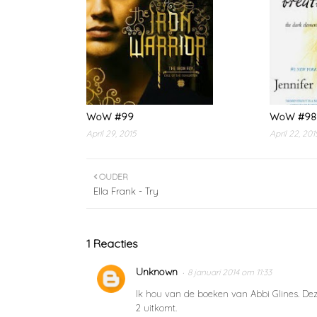
WoW #99
WoW #98
April 29, 2015
April 22, 201
OUDER
Ella Frank - Try
1 Reacties
Unknown
8 januari 2014 om 11:33
Ik hou van de boeken van Abbi Glines. Deze
2 uitkomt.