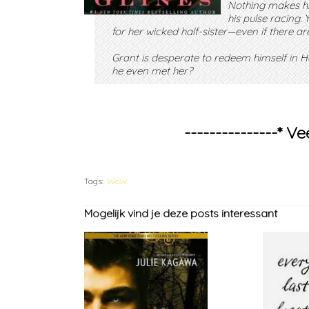
Nothing makes hi
his pulse racing.
for her wicked half-sister—even if there 
Grant is desperate to redeem himself in Ha
he even met her?
---------------* Ve
Tags:
WoW
Mogelijk vind je deze posts interessant