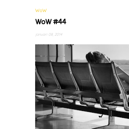
WoW
WoW #44
januari 08, 2014