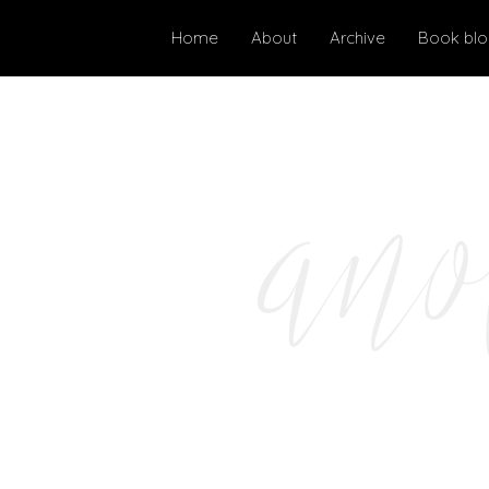
Home
About
Archive
Book bl