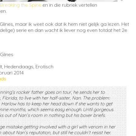
Breaking the Spine
en in die rubriek vertellen
en.
Glines, maar ik weet ook dat ik hem niet gelijk ga lezen. Het
-delige) serie en dan wacht ik liever nog even totdat het 2e
Glines
1
t, Hedendaags, Erotisch
bruari 2014
ads
ing’s rocker father goes on tour, he sends her to
lorida, to live with her half-sister, Nan. The problem:
. Harlow has to keep her head down if she wants to get
 nine months, which seems easy enough. Until gorgeous
s out of Nan’s room in nothing but his boxer briefs.
 mistake getting involved with a girl with venom in her
about Nan’s reputation, but still he couldn’t resist her.