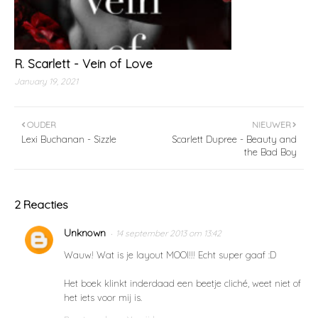
R. Scarlett - Vein of Love
January 19, 2021
OUDER
NIEUWER
Lexi Buchanan - Sizzle
Scarlett Dupree - Beauty and
the Bad Boy
2 Reacties
Unknown
14 september 2013 om 13:42
Wauw! Wat is je layout MOOI!!! Echt super gaaf :D
Het boek klinkt inderdaad een beetje cliché, weet niet of
het iets voor mij is.