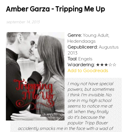
Amber Garza - Tripping Me Up
september 14, 2013
Genre:
Young Adult,
Hedendaags
Gepubliceerd:
Augustus
2013
Taal:
Engels
Waardering:
★★★☆☆
Add to Goodreads
I may not have special
powers, but sometimes
I think I'm invisible. No
one in my high school
seems to notice me at
all. When they finally
do it's because the
popular Tripp Bauer
accidently smacks me in the face with a wad of