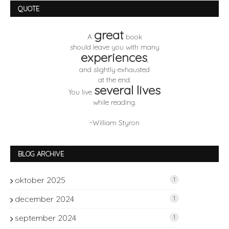
QUOTE
great
A
book
should leave you with many
experiences
,
and slightly exhausted
at the end.
several lives
You live
while reading.
~William Styron
BLOG ARCHIVE
oktober 2025
1
december 2024
1
september 2024
1