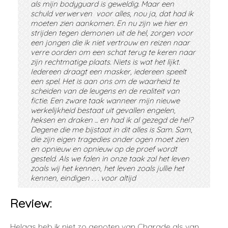
als mijn bodyguard is geweldig. Maar een
schuld verwerven voor alles, nou ja, dat had ik
moeten zien aankomen. En nu zijn we hier en
strijden tegen demonen uit de hel, zorgen voor
een jongen die ik niet vertrouw en reizen naar
verre oorden om een ​​schat terug te keren naar
zijn rechtmatige plaats. Niets is wat het lijkt.
Iedereen draagt ​​een masker, iedereen speelt
een spel. Het is aan ons om de waarheid te
scheiden van de leugens en de realiteit van
fictie. Een zware taak wanneer mijn nieuwe
werkelijkheid bestaat uit gevallen engelen,
heksen en draken ... en had ik al gezegd de hel?
Degene die me bijstaat in dit alles is Sam. Sam,
die zijn eigen tragedies onder ogen moet zien
en opnieuw en opnieuw op de proef wordt
gesteld. Als we falen in onze taak zal het leven
zoals wij het kennen, het leven zoals jullie het
kennen, eindigen . . . voor altijd
Review:
Helaas heb ik niet zo genoten van Charade als van