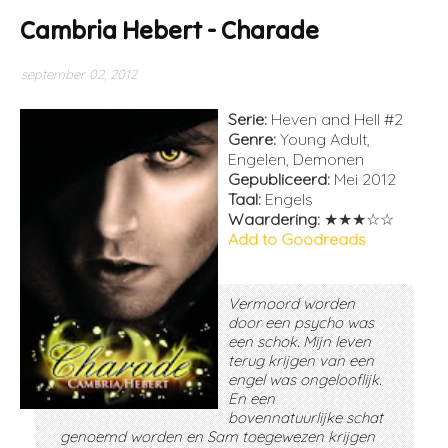
Cambria Hebert - Charade
september 02, 2012
Serie:
Heven and Hell #2
Genre:
Young Adult,
Engelen, Demonen
Gepubliceerd:
Mei 2012
Taal:
Engels
Waardering:
★★★☆☆
Add to Goodreads
Vermoord worden
door een psycho was
een schok. Mijn leven
terug krijgen van een
engel was ongelooflijk.
En een
bovennatuurlijke schat
genoemd worden en Sam toegewezen krijgen