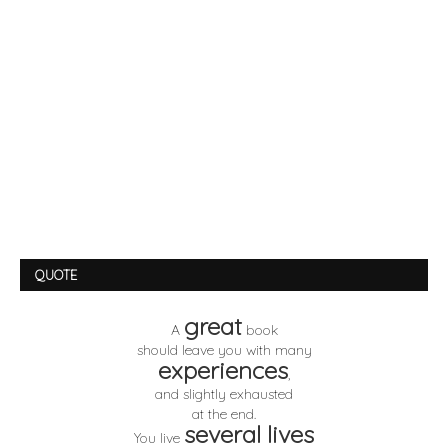
QUOTE
great
A
book
should leave you with many
experiences
,
and slightly exhausted
at the end.
several lives
You live