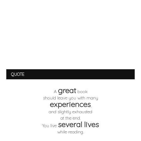
QUOTE
great
A
book
should leave you with many
experiences
,
and slightly exhausted
at the end.
several lives
You live
while reading.