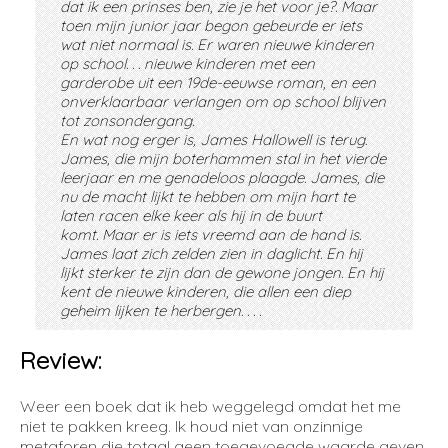
dat ik een prinses ben, zie je het voor je?. Maar
toen mijn junior jaar begon gebeurde er iets
wat niet normaal is. Er waren nieuwe kinderen
op school. . . nieuwe kinderen met een
garderobe uit een 19de-eeuwse roman, en een
onverklaarbaar verlangen om op school blijven
tot zonsondergang.
En wat nog erger is, James Hallowell is terug.
James, die mijn boterhammen stal in het vierde
leerjaar en me genadeloos plaagde. James, die
nu de macht lijkt te hebben om mijn hart te
laten racen elke keer als hij in de buurt
komt. Maar er is iets vreemd aan de hand is.
James laat zich zelden zien in daglicht. En hij
lijkt sterker te zijn dan de gewone jongen. En hij
kent de nieuwe kinderen, die allen een diep
geheim lijken te herbergen. . . .
Review:
Weer een boek dat ik heb weggelegd omdat het me
niet te pakken kreeg. Ik houd niet van onzinnige
metaforen die totaal geen toegevoegde waarde geven