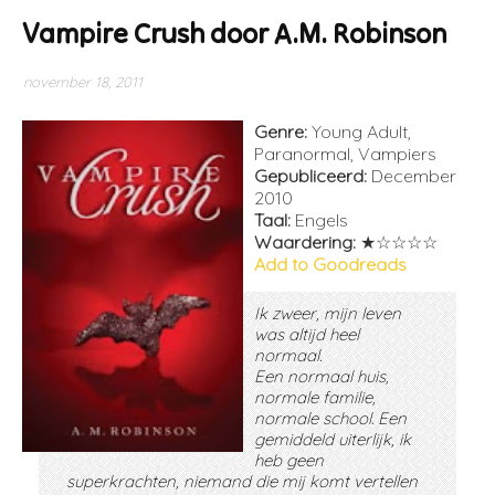
Vampire Crush door A.M. Robinson
november 18, 2011
Genre:
Young Adult,
Paranormal, Vampiers
Gepubliceerd:
December
2010
Taal:
Engels
Waardering:
★☆☆☆☆
Add to Goodreads
Ik zweer, mijn leven
was altijd heel
normaal.
Een normaal huis,
normale familie,
normale school. Een
gemiddeld uiterlijk, ik
heb geen
superkrachten, niemand die mij komt vertellen