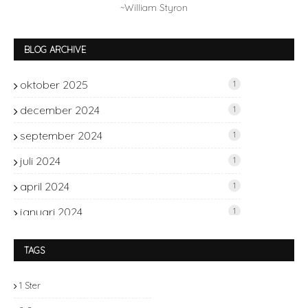
~William Styron
BLOG ARCHIVE
oktober 2025
1
december 2024
1
september 2024
1
juli 2024
1
april 2024
1
januari 2024
1
november 2023
2
TAGS
oktober 2023
1
1 Ster
september 2023
2